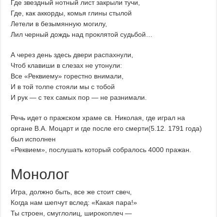
Где звездный нотный лист закрыли тучи,
Где, как аккорды, комья глины стылой
Летели в безымянную могилу,
Лил черный дождь над проклятой судьбой…
А через день здесь двери распахнули,
Чтоб клавиши в слезах не утонули:
Все «Реквиему» горестно внимали,
И в той толпе стояли мы с тобой
И рук — с тех самых пор — не разнимали.
Речь идет о пражском храме св. Николая, где играл на
органе В.А. Моцарт и где после его смерти(5.12. 1791 года)
был исполнен
«Реквием», послушать который собралось 4000 пражан.
Монолог
Игра, должно быть, все же стоит свеч,
Когда нам шепчут вслед: «Какая пара!»
Ты строен, смуглолиц, широкоплеч —