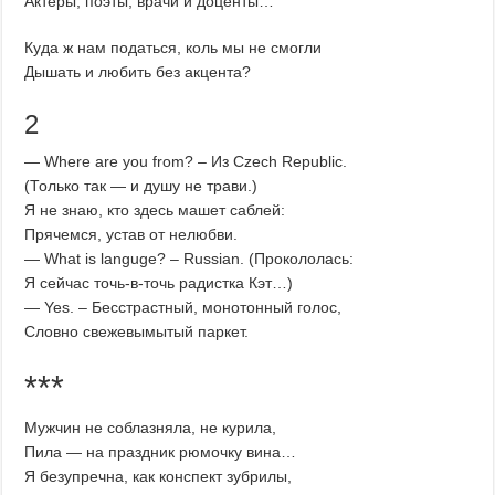
Актеры, поэты, врачи и доценты…
Куда ж нам податься, коль мы не смогли
Дышать и любить без акцента?
2
— Where are you from? – Из Czech Republic.
(Только так — и душу не трави.)
Я не знаю, кто здесь машет саблей:
Прячемся, устав от нелюбви.
— What is languge? – Russian. (Прокололась:
Я сейчас точь-в-точь радистка Кэт…)
— Yes. – Бесстрастный, монотонный голос,
Словно свежевымытый паркет.
***
Мужчин не соблазняла, не курила,
Пила — на праздник рюмочку вина…
Я безупречна, как конспект зубрилы,