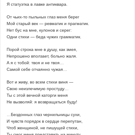
Я статуэтка в лавке антиквара.
От чьих-то пыльных глаз меня берег
Мой старый век — ревматик и прагматик.
Нет бус на мне, кулонов и серег:
Одни стихи — беда чужих грамматик.
Порой строка мне в душу, как змея,
Непрошено вползает, больно жаля.
А я с тобой: твоя и не твоя…
Самой себе отчаянно чужая…
Вот и живу, во всем стихи виня —
Свою неизлечимую простуду…
Ты с этой вечной каторги меня
Не вызволяй: я возвращаться буду!
…Бездонных глаз чернильницы сухи,
И чувств порядок в сердце перепутан,
Чтоб женщиной, не пишущей стихи,
Ты смог меня представить на минуту.