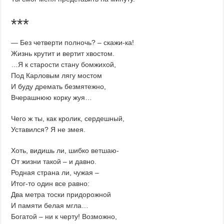
***
— Без четверти полночь? – скажи-ка!
Жизнь крутит и вертит хвостом.
…Я к старости стану бомжихой,
Под Карловым лягу мостом
И буду дремать безмятежно,
Вчерашнюю корку жуя…
Чего ж ты, как кролик, сердешный,
Уставился? Я не змея.
Хоть, видишь ли, шибко ветшаю-
От жизни такой – и давно.
Родная страна ли, чужая –
Итог-то один все равно:
Два метра тоски придорожной
И памяти белая мгла…
Богатой – ни к черту! Возможно,