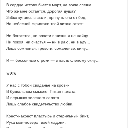
В сердце истово бьется март, на волю спеша…
Что же мне остается, дорогая душа?
Зябко кутаясь в шали, прячу плечи от бед,
На небесной скрижали твой читаю ответ:
Ни богатства, ни власти в жизни я не найду.
Ни покоя, ни счастья — ни в раю, ни в аду…
Лишь сомненья, тревоги, сожаленье, вину…
И — бессонные строки — в пасть слепому окну…
***
У нас с тобой свиданье на крови-
В буквальном смысле. Пятая палата.
И перышко зеленого салата —
Лишь слабое свидетельство любви.
Крест-накрест пластырь и стерильный бинт,
Рука моя-поверх твоей ладони.