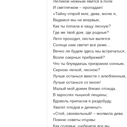
Лютиком нежным явится в поле
И светлячком – пропадает.
«Тайну открой мне, дева, молю я,
Видимся мы не впервые,
Как ты попала в чащу лесную?
Где же твой дом, где родные?
Лето проходит, листья валятся
Солнце нам светит все реже…
Вечно ли будем здесь мы встречаться,
Возле озерных прибрежий?
Что ты блуждаешь призраком сонным,
Серною легкой, лесною?
Лучше останься вместе с влюбленным,
Лучше останься со мною!
Малый мой домик близко отсюда,
В зарослях пышной лещины;
Вдоволь припасов я раздобуду,
Хватит плодов и дичины!»
«Стой, своевольный! – молвила дева.
Помню советы отцовы:
Как соловьи, щебечете все вы,