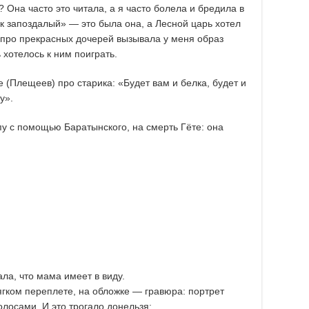
? Она часто это читала, а я часто болела и бредила в
ок запоздалый» — это была она, а Лесной царь хотел
а про прекрасных дочерей вызывала у меня образ
 хотелось к ним поиграть.
 (Плещеев) про старика: «Будет вам и белка, будет и
у».
пу с помощью Баратынского, на смерть Гёте: она
ла, что мама имеет в виду.
ягком переплете, на обложке — гравюра: портрет
лосами. И это трогало донельзя: