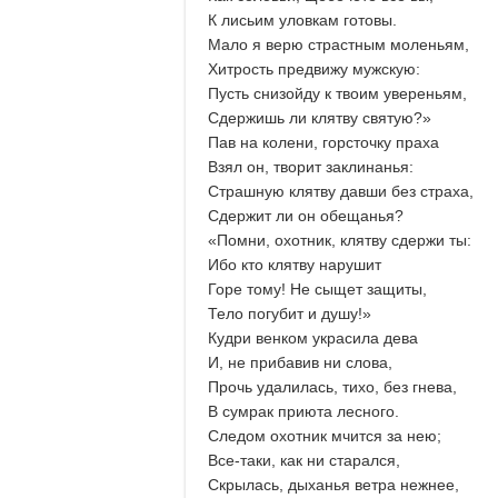
К лисьим уловкам готовы.
Мало я верю страстным моленьям,
Хитрость предвижу мужскую:
Пусть снизойду к твоим увереньям,
Сдержишь ли клятву святую?»
Пав на колени, горсточку праха
Взял он, творит заклинанья:
Страшную клятву давши без страха,
Сдержит ли он обещанья?
«Помни, охотник, клятву сдержи ты:
Ибо кто клятву нарушит
Горе тому! Не сыщет защиты,
Тело погубит и душу!»
Кудри венком украсила дева
И, не прибавив ни слова,
Прочь удалилась, тихо, без гнева,
В сумрак приюта лесного.
Следом охотник мчится за нею;
Все-таки, как ни старался,
Скрылась, дыханья ветра нежнее,