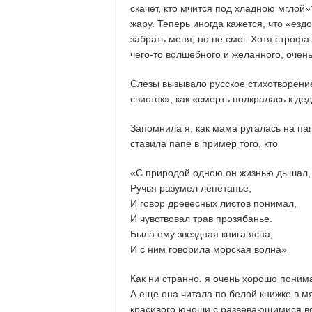
скачет, кто мчится под хладною мглой»
жару. Теперь иногда кажется, что «езд
забрать меня, но не смог. Хотя строф
чего-то волшебного и желанного, очень
Слезы вызывало русское стихотворение
свисток», как «смерть подкралась к дед
Запомнила я, как мама ругалась на па
ставила папе в пример того, кто
«С природой одною он жизнью дышал,
Ручья разумел лепетанье,
И говор древесных листов понимал,
И чувствовал трав прозябанье.
Была ему звездная книга ясна,
И с ним говорила морская волна»
Как ни странно, я очень хорошо понима
А еще она читала по белой книжке в м
красивого юноши с развевающимися во