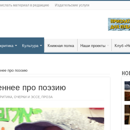
ислать материал в редакцию
Издательские услуги
критика
Культура
Книжная полка
Наши проекты
Клуб «Н
нее про поэзию
НО
еннее про поэзию
КРИТИКА
,
ОЧЕРКИ И ЭССЕ
,
ПРОЗА