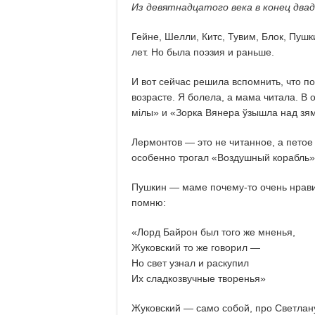
Из девятнадцатого века в конец два
Гейне, Шелли, Китс, Тувим, Блок, Пушк
лет. Но была поэзия и раньше.
И вот сейчас решила вспомнить, что п
возрасте. Я болела, а мама читала. В 
мілы» и «Зорка Вянера ўзышла над зям
Лермонтов — это не читанное, а петое
особенно трогал «Воздушный корабль» 
Пушкин — маме почему-то очень нравил
помню:
«Лорд Байрон был того же мненья,
Жуковский то же говорил —
Но свет узнал и раскупил
Их сладкозвучные творенья»
Жуковский — само собой, про Светлан