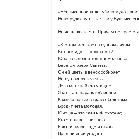
«Неслыханное дело: убила мужа пани…»
Новогрудок путь…» «Три у Будрыса с
Но чаще всего это. Причем не просто ч
«Кто там мелькает в лунном сиянье,
Кто там идет, – отзовитесь!
Юноша с девой ходят в молчанье
Берегом озера Свитезь.
Он ей цветы в венок собирает
На луговинах зеленых.
Дева малиной его угощает,
Знать, это пара влюбленных.
Каждою ночью в травах болотных
Бродит чета молодая.
Юноша – это здешний охотник;
Кто эта дева – не знаю.
Как появилась, где и отколе
Вряд ли иной угадает.