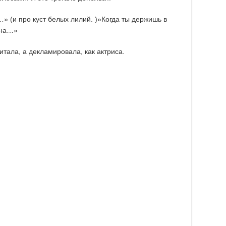
 (и про куст белых лилий. )»Когда ты держишь в
ына…»
итала, а декламировала, как актриса.