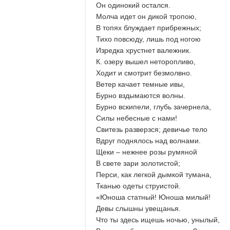
Он одинокий остался.
Молча идет он дикой тропою,
В топях блуждает прибрежных;
Тихо повсюду, лишь под ногою
Изредка хрустнет валежник.
К. озеру вышел неторопливо,
Ходит и смотрит безмолвно.
Ветер качает темные ивы,
Бурно вздымаются волны.
Бурно вскипели, глубь зачернела,
Силы небесные с нами!
Свитезь разверзся; девичье тело
Вдруг поднялось над волнами.
Щеки – нежнее розы румяной
В свете зари золотистой;
Перси, как легкой дымкой тумана,
Тканью одеты струистой.
«Юноша статный! Юноша милый!
Девы слышны увещанья.
Что ты здесь ищешь ночью, унылый,