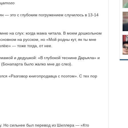
дцатого
ин — это с глубоким погружением случилось в 13-14
омню на слух: когда мама читала. В моем дошкольном
основном на русском, но «Мой родны кут, як ты мне
лёю» — тоже тогда, от нее.
 мамой и дедушкой: «В глубокой теснине Дарьяла» и
(Бонапарта было жалко мне до слез).
ся «Разговор книгопродавца с поэтом». С тех пор
у. Но сильнее был перевод из Шиллера — «Кто