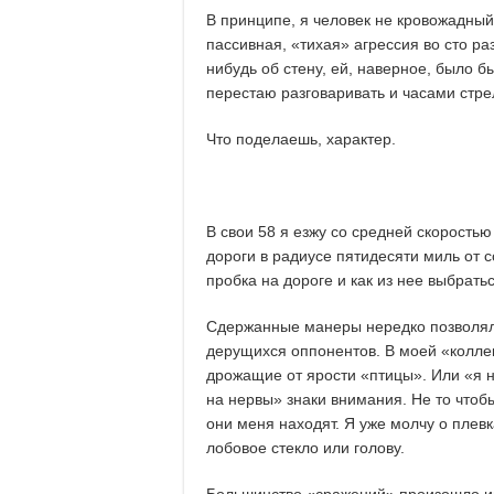
В принципе, я человек не кровожадный.
пассивная, «тихая» агрессия во сто ра
нибудь об стену, ей, наверное, было бы
перестаю разговаривать и часами стре
Что поделаешь, характер.
В свои 58 я езжу со средней скоростью
дороги в радиусе пятидесяти миль от с
пробка на дороге и как из нее выбратьс
Сдержанные манеры нередко позволяли
дерущихся оппонентов. В моей «коллек
дрожащие от ярости «птицы». Или «я н
на нервы» знаки внимания. Не то чтобы
они меня находят. Я уже молчу о плев
лобовое стекло или голову.