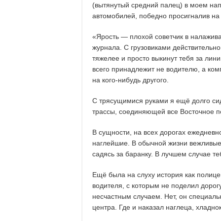
(вытянутый средний палец) в моем на
автомобилей, победно просигналив на
«Ярость — плохой советчик в налажива
журнала. С грузовиками действительно
тяжелее и просто выкинут тебя за лини
всего принадлежит не водителю, а ком
на кого-нибудь другого.
С трясущимися руками я ещё долго сид
трассы, соединяющей все Восточное п
В сущности, на всех дорогах ежедневн
наглейшие. В обычной жизни вежливы
садясь за баранку. В лучшем случае т
Ещё была на слуху история как полиц
водителя, с которым не поделил дорог
несчастным случаем. Нет, он специаль
центра. Где и наказал наглеца, хладно