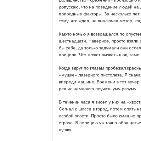
Большинство «сражений» произошло им
допускаю, что на поведение людей на 
природные факторы. За несколько лет я
тому, что ждал, не выключая мотор, ко
Как-то ночью я возвращался по опусте
шестнадцати. Наверное, просто взяли 
бы себе, да только задумали они осл
прицела. Что может вызвать шок, заме
Когда вдруг по глазам пробежал красн
«мушке» лазерного пистолета. Я снача
впереди машине. Времени в тот вечер 
решил немножко поучить уму-разуму.
В течении часа я висел у них на «хвос
Согнал с шоссе в город, потом опять н
особой злости. Просто было смешно пре
страха. В полицию уж точно обращаться
пушку.