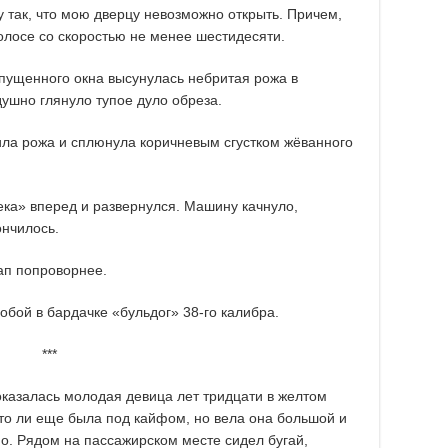
у так, что мою дверцу невозможно открыть. Причем,
олосе со скоростью не менее шестидесяти.
опущенного окна высунулась небритая рожа в
душно глянуло тупое дуло обреза.
ила рожа и сплюнула коричневым сгустком жёванного
ека» вперед и развернулся. Машину качнуло,
ончилось.
кап попроворнее.
собой в бардачке «бульдог» 38-го калибра.
***
оказалась молодая девица лет тридцати в желтом
 то ли еще была под кайфом, но вела она большой и
о. Рядом на пассажирском месте сидел бугай,