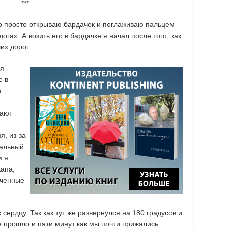
***
то просто открываю бардачок и поглаживаю пальцем
га». А возить его в бардачке я начал после того, как
их дорог.
ся
е в
и
чают
я, из-за
мальный
м я
апа,
юченные
сердцу. Так как тут же развернулся на 180 градусов и
е прошло и пяти минут как мы почти прижались