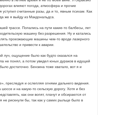
енно в летнее время и не по моей вине. Я серьезно
дорогах влияют погода, атмосфера и прочие
 уступил считанные разы, да и то, явным психам. Как
гда же я выйду из Макдональдса.
вшей трассе. Попались на пути какие-то балбесы, лет
родительскую машину без разрешения. Ну и катались
еплять проезжающие машины чем-то вроде лазерного
шательство и привести к аварии.
ый луч, ощущение было как будто оказался на
ла не понял, а потом увидел юных дураков в идущей
было достаточно. Бензина тоже хватало, вот я и
те», преследуя и ослепляя огнями дальнего видения.
а шоссе и на какую-то сельскую дорогу. Хотя и без
дставлять, как они вопят, плачут и обсираются от
 не рискнули бы, так как у самих рыльце было в