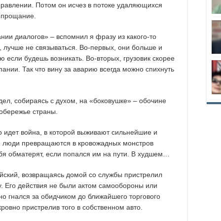
правлении. Потом он исчез в потоке удаляющихся
 прощание.
нии диалогов» – вспомнил я фразу из какого-то
, лучше не связываться. Во-первых, они больше и
ю если будешь возникать. Во-вторых, грузовик скорее
пании. Так что вину за аварию всегда можно спихнуть
ел, собираясь с духом, на «боковушке» – обочине
обережье страны.
о идет война, в которой выживают сильнейшие и
е люди превращаются в кровожадных монстров
ебя обматерят, если попался им на пути. В худшем…
ейский, возвращаясь домой со службы пристрелил
у. Его действия не были актом самообороны или
но гнался за обидчиком до ближайшего торгового
кровно пристрелив того в собственном авто.