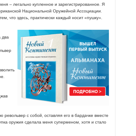
меня – легально купленное и зарегистрированное. Я
мериканской Национальной Оружейной Ассоциации.
 тем, что здесь, практически каждый носит «пушку».
а два
ольвер
зволить
фе.
джав
ю револьвер с собой, оставляя его в бардачке вместе
купка оружия сделала меня суперменом, хотя и стало