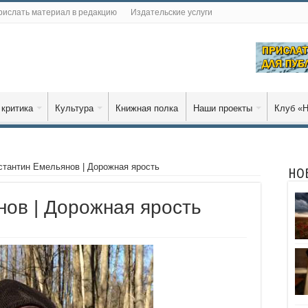
рислать материал в редакцию
Издательские услуги
 критика
Культура
Книжная полка
Наши проекты
Клуб «Н
стантин Емельянов | Дорожная ярость
НО
нов | Дорожная ярость