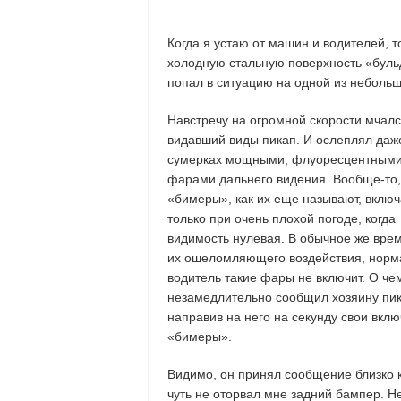
Когда я устаю от машин и водителей, 
холодную стальную поверхность «бульдо
попал в ситуацию на одной из небольш
Навстречу на огромной скорости мчал
видавший виды пикап. И ослеплял даж
сумерках мощными, флуоресцентным
фарами дальнего видения. Вообще-то,
«бимеры», как их еще называют, вклю
только при очень плохой погоде, когда
видимость нулевая. В обычное же врем
их ошеломляющего воздействия, нор
водитель такие фары не включит. О че
незамедлительно сообщил хозяину пик
направив на него на секунду свои вкл
«бимеры».
Видимо, он принял сообщение близко к 
чуть не оторвал мне задний бампер. Н