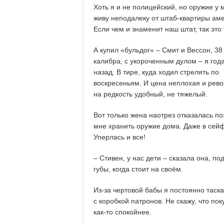
Хоть я и не полицейский, но оружие у 
живу неподалеку от штаб-квартиры а
Если чем и знаменит наш штат, так это
А купил «бульдог» – Смит и Вессон, 38
калибра, с укороченным дулом – я год
назад. В тире, куда ходил стрелять по
воскресеньям. И цена неплохая и рев
на редкость удобный, не тяжелый.
Вот только жена наотрез отказалась по
мне хранить оружие дома. Даже в сей
Уперлась и все!
– Стивен, у нас дети – сказала она, по
губы, когда стоит на своём.
Из-за чертовой бабы я постоянно таска
с коробкой патронов. Не скажу, что по
как-то спокойнее.