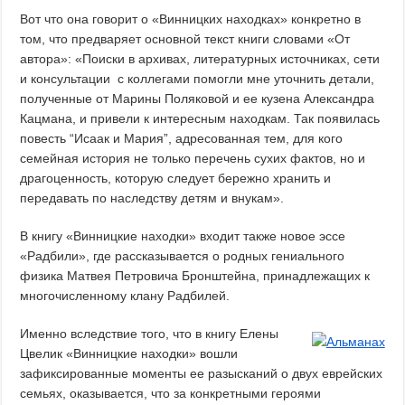
Вот что она говорит о «Винницких находках» конкретно в
том, что предваряет основной текст книги словами «От
автора»: «Поиски в архивах, литературных источниках, сети
и консультации с коллегами помогли мне уточнить детали,
полученные от Марины Поляковой и ее кузена Александра
Кацмана, и привели к интересным находкам. Так появилась
повесть “Исаак и Мария”, адресованная тем, для кого
семейная история не только перечень сухих фактов, но и
драгоценность, которую следует бережно хранить и
передавать по наследству детям и внукам».
В книгу «Винницкие находки» входит также новое эссе
«Радбили», где рассказывается о родных гениального
физика Матвея Петровича Бронштейна, принадлежащих к
многочисленному клану Радбилей.
Именно вследствие того, что в книгу Елены
Цвелик «Винницкие находки» вошли
зафиксированные моменты ее разысканий о двух еврейских
семьях, оказывается, что за конкретными героями