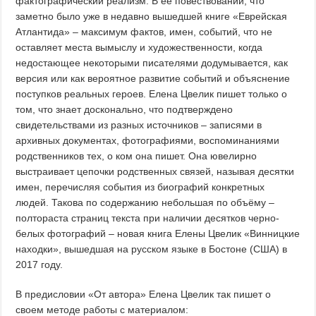
фактографический реализм. В ее повествовании, что
заметно было уже в недавно вышедшей книге «Еврейская
Атлантида» – максимум фактов, имен, событий, что не
оставляет места вымыслу и художественности, когда
недостающее некоторыми писателями додумывается, как
версия или как вероятное развитие событий и объяснение
поступков реальных героев. Елена Цвелик пишет только о
том, что знает досконально, что подтверждено
свидетельствами из разных источников – записями в
архивных документах, фотографиями, воспоминаниями
родственников тех, о ком она пишет. Она ювелирно
выстраивает цепочки родственных связей, называя десятки
имен, перечисляя события из биографий конкретных
людей. Такова по содержанию небольшая по объёму –
полтораста страниц текста при наличии десятков черно-
белых фотографий – новая книга Елены Цвелик «Винницкие
находки», вышедшая на русском языке в Бостоне (США) в
2017 году.
В предисловии «От автора» Елена Цвелик так пишет о
своем методе работы с материалом: