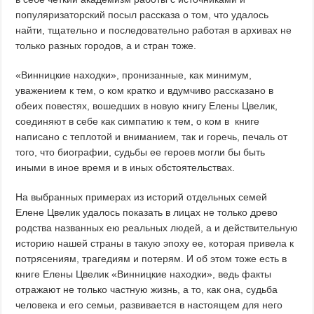
популяризаторский посыл рассказа о том, что удалось
найти, тщательно и последовательно работая в архивах не
только разных городов, а и стран тоже.
«Винницкие находки», пронизанные, как минимум,
уважением к тем, о ком кратко и вдумчиво рассказано в
обеих повестях, вошедших в новую книгу Елены Цвелик,
соединяют в себе как симпатию к тем, о ком в книге
написано с теплотой и вниманием, так и горечь, печаль от
того, что биографии, судьбы ее героев могли бы быть
иными в иное время и в иных обстоятельствах.
На выбранных примерах из историй отдельных семей
Елене Цвелик удалось показать в лицах не только древо
родства названных ею реальных людей, а и действительную
историю нашей страны в такую эпоху ее, которая привела к
потрясениям, трагедиям и потерям. И об этом тоже есть в
книге Елены Цвелик «Винницкие находки», ведь факты
отражают не только частную жизнь, а то, как она, судьба
человека и его семьи, развивается в настоящем для него