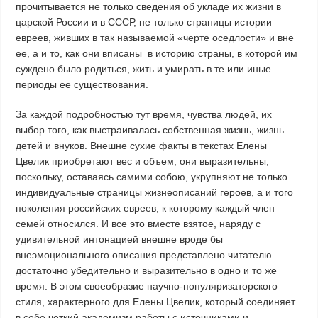
прочитывается не только сведения об укладе их жизни в
царской России и в СССР, не только страницы истории
евреев, живших в так называемой «черте оседлости» и вне
ее, а и то, как они вписаны в историю страны, в которой им
суждено было родиться, жить и умирать в те или иные
периоды ее существования.
За каждой подробностью тут время, чувства людей, их
выбор того, как выстраивалась собственная жизнь, жизнь
детей и внуков. Внешне сухие факты в текстах Елены
Цвелик приобретают вес и объем, они выразительны,
поскольку, оставаясь самими собою, укрупняют не только
индивидуальные страницы жизнеописаний героев, а и того
поколения российских евреев, к которому каждый член
семей относился. И все это вместе взятое, наряду с
удивительной интонацией внешне вроде бы
внеэмоционального описания представлено читателю
достаточно убедительно и выразительно в одно и то же
время. В этом своеобразие научно-популяризаторского
стиля, характерного для Елены Цвелик, который соединяет
в себе четкий академизм работы с источниками и