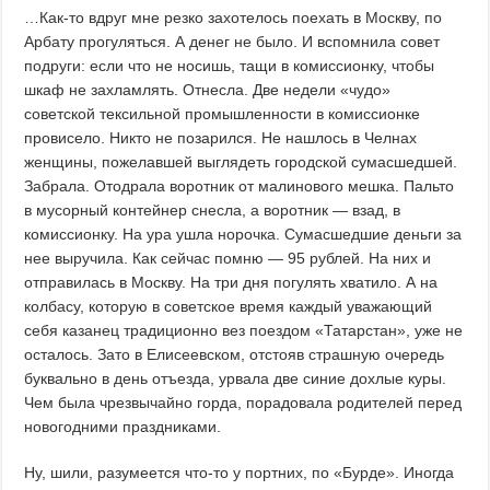
…Как-то вдруг мне резко захотелось поехать в Москву, по
Арбату прогуляться. А денег не было. И вспомнила совет
подруги: если что не носишь, тащи в комиссионку, чтобы
шкаф не захламлять. Отнесла. Две недели «чудо»
советской тексильной промышленности в комиссионке
провисело. Никто не позарился. Не нашлось в Челнах
женщины, пожелавшей выглядеть городской сумасшедшей.
Забрала. Отодрала воротник от малинового мешка. Пальто
в мусорный контейнер снесла, а воротник — взад, в
комиссионку. На ура ушла норочка. Сумасшедшие деньги за
нее выручила. Как сейчас помню — 95 рублей. На них и
отправилась в Москву. На три дня погулять хватило. А на
колбасу, которую в советское время каждый уважающий
себя казанец традиционно вез поездом «Татарстан», уже не
осталось. Зато в Елисеевском, отстояв страшную очередь
буквально в день отъезда, урвала две синие дохлые куры.
Чем была чрезвычайно горда, порадовала родителей перед
новогодними праздниками.
Ну, шили, разумеется что-то у портних, по «Бурде». Иногда