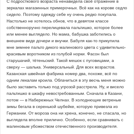
С подросткового возраста ненавидела своё отражение в
зеркалах магазинных примерочных. Всё как на корове седло
сидело. Поэтому одежду себе ну очень редко покупала.
Настолько не хотелось обнов, что в девятом классе
собственноручно перелицевала пальтишко, которое более
или менее выглядело. Но мама, бабушка заботились о
внешнем виде дочери и внучки. Бабуля как-то прикупила
мне зимнее пальто дикого малинового цвета с удивительно-
красивым воротником из голубой норки. Фасон был
старушачий, тётеньский. Такой мешок с пуговицами, а
сверху — шалька. Универсальный. Для всех возрастов.
Казанская швейная фабрика номер два, похоже, всё по
одним лекалам кроила. Облачиться в эту весчь меня можно
было заставить только под угрозой расстрела. Ну, и висело
пальтишко в шкафу невостребованным. Сначала в Казани,
потом — в Набережных Челнах. В холоднющие ветреные
зимы бегала в серенькой шубейке, которую привезла из
Германии. От мороза она ни хрена, конечно, не спасала, но
выглядела вполне прилично. Особенно, если сравнивать с
малиновым убожеством отечественного производителя.