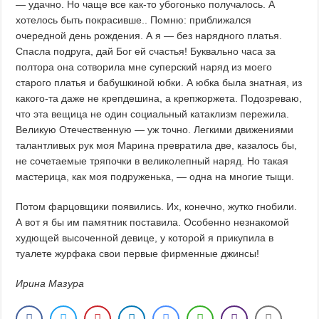
— удачно. Но чаще все как-то убогонько получалось. А
хотелось быть покрасивше.. Помню: приближался
очередной день рождения. А я — без нарядного платья.
Спасла подруга, дай Бог ей счастья! Буквально часа за
полтора она сотворила мне суперский наряд из моего
старого платья и бабушкиной юбки. А юбка была знатная, из
какого-та даже не крепдешина, а крепжоржета. Подозреваю,
что эта вещица не один социальный катаклизм пережила.
Великую Отечественную — уж точно. Легкими движениями
талантливых рук моя Марина превратила две, казалось бы,
не сочетаемые тряпочки в великолепный наряд. Но такая
мастерица, как моя подруженька, — одна на многие тыщи.
Потом фарцовщики появились. Их, конечно, жутко гнобили.
А вот я бы им памятник поставила. Особенно незнакомой
худющей высоченной девице, у которой я прикупила в
туалете журфака свои первые фирменные джинсы!
Ирина Мазура