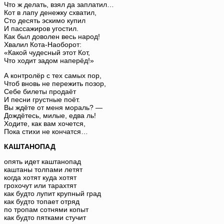
Что ж делать, взял да заплатил…
Кот в лапу денежку схватил,
Сто десять эскимо купил
И пассажиров угостил.
Как был доволен весь народ!
Хвалил Кота-Наоборот:
«Какой чудесный этот Кот,
Что ходит задом наперёд!»
А контролёр с тех самых пор,
Чтоб вновь не пережить позор,
Себе билеты продаёт
И песни грустные поёт.
Вы ждёте от меня мораль? —
Дождётесь, милые, едва ль!
Ходите, как вам хочется,
Пока стихи не кончатся…
КАШТАНОПАД
опять идет каштанопад
каштаны толпами летят
когда хотят куда хотят
грохочут или тарахтят
как будто лупит крупный град
как будто топает отряд
по тропам сотнями копыт
как будто пятками стучит