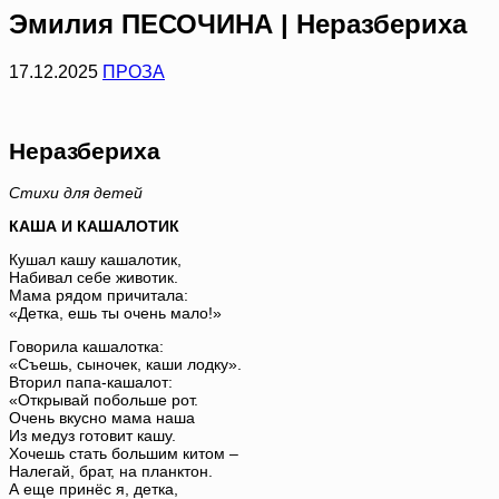
Эмилия ПЕСОЧИНА | Неразбериха
17.12.2025
ПРОЗА
Неразбериха
Стихи для детей
КАША И КАШАЛОТИК
Кушал кашу кашалотик,
Набивал себе животик.
Мама рядом причитала:
«Детка, ешь ты очень мало!»
Говорила кашалотка:
«Съешь, сыночек, каши лодку».
Вторил папа-кашалот:
«Открывай побольше рот.
Очень вкусно мама наша
Из медуз готовит кашу.
Хочешь стать большим китом –
Налегай, брат, на планктон.
А еще принёс я, детка,