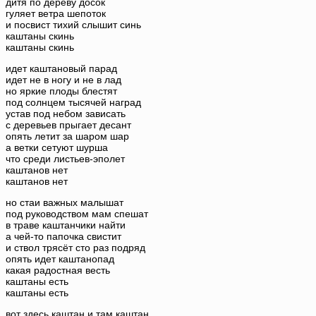
дитя по дереву досок
гуляет ветра шепоток
и посвист тихий слышит синь
каштаны скинь
каштаны скинь
идет каштановый парад
идет не в ногу и не в лад
но яркие плоды блестят
под солнцем тысячей наград
устав под небом зависать
с деревьев прыгает десант
опять летит за шаром шар
а ветки сетуют шурша
что среди листьев-эполет
каштанов нет
каштанов нет
но стаи важных малышат
под руководством мам спешат
в траве каштанчики найти
а чей-то папочка свистит
и ствол трясёт сто раз подряд
опять идет каштанопад
какая радостная весть
каштаны есть
каштаны есть
вот здесь каштан и там каштан