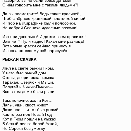
Наверно, вы не были вовсе детьми!
О чём говорить мне с такими людьми?!
Да вы посмотрите! Ведь также красивей,
Чтоб с чёрною крапинкой, клеточкой синей,
И чтоб на Жирафике были полосочки,
На доброй Слонихе чудесные розочки!
И звери довольны! И детям всем нравится!
Вам нет? Ну, и ладно! Какая мне разница!
Вот новые краски сейчас принесу я
И снова по-своему всё нарисую!»
РЫЖАЯ СКАЗКА
Жил на свете рыжий Гном.
У него был рыжий дом.
Стены, двери, окна, крыша,
Таракан, Сверчок и Мыши,
Попугай и Чижик-Пыжик—
Все в том доме были рыжи.
Там, конечно, жил и Кот…
Лапы, уши, хвост, живот,
Даже нос — и тот был рыжий.
Как-то раз под Новый Год
Кот и Гном пошли на лыжах
В белый лес за белой ёлкой,
Но Сороки без умолку