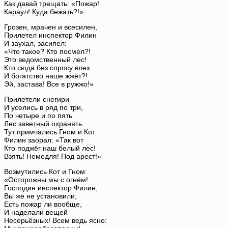
Как давай трещать: «Пожар!
Караул! Куда бежать?!»
Грозен, мрачен и всесилен,
Прилетел инспектор Филин
И заухал, засипел:
«Что такое? Кто посмел?!
Это ведомственный лес!
Кто сюда без спросу влез
И богатство наше жжёт?!
Эй, застава! Все в ружжо!»
Прилетели снегири
И уселись в ряд по три,
По четыре и по пять
Лес заветный охранять.
Тут примчались Гном и Кот.
Филин заорал: «Так вот
Кто поджёг наш белый лес!
Взять! Немедля! Под арест!»
Возмутились Кот и Гном:
«Осторожны мы с огнём!
Господин инспектор Филин,
Вы же не установили,
Есть пожар ли вообще,
И наделали вещей
Несерьёзных! Всем ведь ясно: