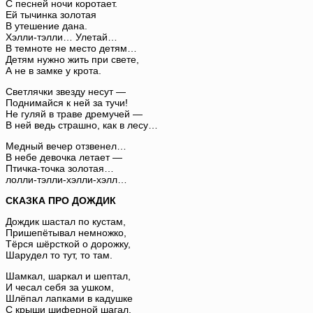
С песней ночи коротает.
Ей тычинка золотая
В утешение дана.
Хэлли-тэлли… Улетай…
В темноте не место детям…
Детям нужно жить при свете,
А не в замке у крота.
Светлячки звезду несут —
Поднимайся к ней за тучи!
Не гуляй в траве дремучей —
В ней ведь страшно, как в лесу…
Медный вечер отзвенел…
В небе девочка летает —
Птичка-точка золотая…
лолли-тэлли-хэлли-хэлл…
СКАЗКА ПРО ДОЖДИК
Дождик шастал по кустам,
Пришепётывал немножко,
Тёрся шёрсткой о дорожку,
Шарудел то тут, то там.
Шамкал, шаркал и шептал,
И чесал себя за ушком,
Шлёпал лапками в кадушке
С крыши шиферной шагал.