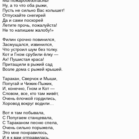
Мы пожаробезопасны!
Ну, а то что оба рыжи,
Пусть не сильно Вас колышет!
Отпускайте снегирей
Да и сами поскорей
Летите прочь, пожалуйста!
Не то напишем жалобу!»
Филин срочно повинился,
Засмущался, извинился,
Что устроил шум без толку.
Кот и Гном срубили ёлку —
Ах! Пушистая краса!
Притащили в рыжий сад
Возле дома с рыжей крышей.
Таракан, Сверчок и Мыши,
Попугай и Чижик-Пыжик,
И, конечно, Гном и Кот —
Словом, все, кто там живёт,
Очень ёлочкой гордились,
Хоровод вокруг водили…
Вот я там побывала,
С Попугаем станцевала,
С Тараканом песню спела,
Очень сильно порыжела,
Это мне понравилось,
И я к вам отправилась,