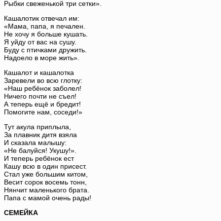
Рыбки свеженькой три сетки».
Кашалотик отвечал им:
«Мама, папа, я печален.
Не хочу я больше кушать.
Я уйду от вас на сушу.
Буду с птичками дружить.
Надоело в море жить».
Кашалот и кашалотка
Заревели во всю глотку:
«Наш ребёнок заболел!
Ничего почти не съел!
А теперь ещё и бредит!
Помогите нам, соседи!»
Тут акула приплыла,
За плавник дитя взяла
И сказала малышу:
«Не балуйся! Укушу!».
И теперь ребёнок ест
Кашу всю в один присест.
Стал уже большим китом,
Весит сорок восемь тонн,
Нянчит маленького брата.
Папа с мамой очень рады!
СЕМЕЙКА