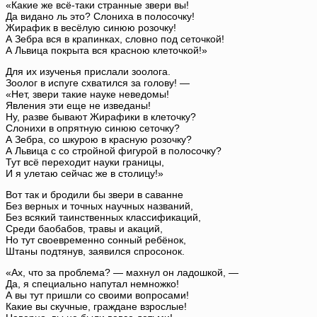
«Какие же всё-таки странные звери вы!
Да видано ль это? Слониха в полосочку!
Жирафик в весёлую синюю розочку!
А Зебра вся в крапинках, словно под сеточкой!
А Львица покрыта вся красною клеточкой!»
Для их изученья прислали зоолога.
Зоолог в испуге схватился за голову! —
«Нет, звери такие науке неведомы!
Явления эти еще не изведаны!
Ну, разве бывают Жирафики в клеточку?
Слонихи в опрятную синюю сеточку?
А Зебра, со шкурою в красную розочку?
А Львица с со стройной фигурой в полосочку?
Тут всё переходит науки границы,
И я улетаю сейчас же в столицу!»
Вот так и бродили бы звери в саванне
Без верных и точных научных названий,
Без всякий таинственных классификаций,
Среди баобабов, травы и акаций,
Но тут своевременно сонный ребёнок,
Штаны подтянув, заявился спросонок.
«Ах, что за проблема? — махнул он ладошкой, —
Да, я специально напутал немножко!
А вы тут пришли со своими вопросами!
Какие вы скучные, граждане взрослые!