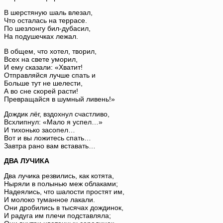
В шерстяную шаль влезал,
Что осталась на террасе.
По шезлонгу бил-дубасил,
На подушечках лежал.
В общем, что хотел, творил,
Всех на свете уморил,
И ему сказали: «Хватит!
Отправляйся лучше спать и
Больше тут не шелести,
А во сне скорей расти!
Превращайся в шумный ливень!»
Дождик лёг, вздохнул счастливо,
Всхлипнул: «Мало я успел…»
И тихонько засопел…
Вот и вы ложитесь спать…
Завтра рано вам вставать…
ДВА ЛУЧИКА
Два лучика резвились, как котята,
Ныряли в полынью меж облаками;
Надеялись, что шалости простят им,
И молоко туманное лакали.
Они дробились в тысячах дождинок,
И радуга им плечи подставляла;