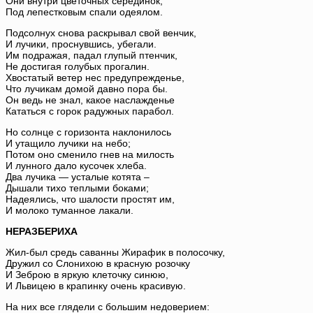
Они внутри цветочных серединок,
Под лепестковым спали одеялом.
Подсолнух снова раскрывал свой венчик,
И лучики, проснувшись, убегали.
Им подражая, падал глупый птенчик,
Не достигая голубых прогалин.
Хвостатый ветер нес предупрежденье,
Что лучикам домой давно пора бы.
Он ведь не знал, какое наслажденье
Кататься с горок радужных парабол.
Но солнце с горизонта наклонилось
И утащило лучики на небо;
Потом оно сменило гнев на милость
И лунного дало кусочек хлеба.
Два лучика — усталые котята –
Дышали тихо теплыми боками;
Надеялись, что шалости простят им,
И молоко туманное лакали.
НЕРАЗБЕРИХА
Жил-был средь саванны Жирафик в полосочку,
Дружил со Слонихою в красную розочку
И Зеброю в яркую клеточку синюю,
И Львицею в крапинку очень красивую.
На них все глядели с большим недоверием: