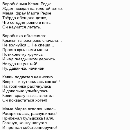
Воробьёныш Кевин Редке
Ждал-пождал на толстой ветке.
Мама, фрау Марта Редке,
Твёрдо обещала детке,
Что сегодня ровно в пять
Он научится летать.
Воробьиха объясняла:
Крылья ты расправь сначала…
Не волнуйся… Не спеши…
Просто крыльями маши…
Потихонечку кружись
И над гнёздышком держись…
Никуда не улетай!
Ну, давай-ка, начинай!
Кевин подлетел немножко
Вверх – и тут явилась кошка!!!
На тропинке растянулась
И довольно улыбнулась…
Кевин сразу ввысь взлетел –
Он похвастаться хотел!
Мама Марта всполошилась,
Раскричалась, распушилась!
Прибежал бульдожка Галл,
Гавкнул, кошку напугал
И прогнал собственноручно!