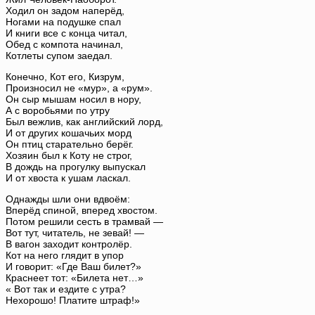
Ходил он задом наперёд,
Ногами на подушке спал
И книги все с конца читал,
Обед с компота начинал,
Котлеты супом заедал.
Конечно, Кот его, Кизрум,
Произносил не «мур», а «рум».
Он сыр мышам носил в нору,
А с воробьями по утру
Был вежлив, как английский лорд,
И от других кошачьих морд
Он птиц старательно берёг.
Хозяин был к Коту не строг,
В дождь на прогулку выпускал
И от хвоста к ушам ласкал.
Однажды шли они вдвоём:
Вперёд спиной, вперед хвостом.
Потом решили сесть в трамвай —
Вот тут, читатель, не зевай! —
В вагон заходит контролёр.
Кот на него глядит в упор
И говорит: «Где Ваш билет?»
Краснеет тот: «Билета нет…»
« Вот так и ездите с утра?
Нехорошо! Платите штраф!»