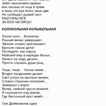
забит каштанами карман
вон сколько их еще в траве
и жаль что рук всего лишь две
Но сообщает рыжий лист:
КАШТАНЫ ВСЕ
ЗА-КОН-ЧИ-ЛИСЬ!!
КОЛОКОЛЬНАЯ КОЛЫБЕЛЬНАЯ
Хэлли-хэлл… Колокола
Ранний вечер завершают,
Звоном словно приглашают:
Бросьте серые дела!
Поглядите, как хорош
Майский мир в нарядах белых…
Ничего не надо делать,
Просто слушать души рощ…
Тише, тише… Хэлли-лимм…
Воздух ландышево дышит.
Свет уснул на крыльях вишен,
Словно странник-пилигрим…
Замирает у ворот
Вечер, нежной грусти внемля,
И спускается под землю,
Где бессонный крот живёт…
Там Дюймовочка одна