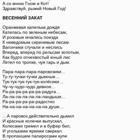
А со мною Гном и Кот!
Здравствуй, рыжий Новый Год!
ВЕСЕННИЙ ЗАКАТ
Оранжевая капелька дождя
Катилась по зеленым небесам,
И розовые мчались поезда
К неведомым сиреневым лесам.
Вагончики стучали и неслись
Вперед, вперед по рельсам золотым,
Как будто огнехвостый юный лис
Летел по тропке, чуя гарь и дым.
Пара-пара-пара-паровозики…
Ту-ту-тучки-тучки дымные…
Тук-тук-тук-тук-тук-колёсики…
Чу-чу-чудо-чудо дивное…
Ра-ра-ра-ра-ра-ра-радуга…
Ла-ла-ла-ла-ла-ла-ландыши…
Ра-ра-ра-ра-ра-радостно
На-на-на-на-на-на-на душе…
…А паровоз действительно дымил
И красные колечки выпускал,
Колесами гремел и в буфер бил,
И угольками яркими сверкал.
В пропахшем папиросами купе