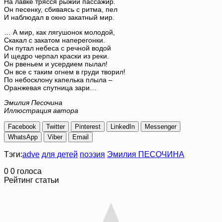
На лавке трясся рыжий пассажир.
Он песенку, сбиваясь с ритма, пел
И наблюдал в окно закатный мир.
… А мир, как лягушонок молодой,
Скакал с закатом наперегонки.
Он путал небеса с речной водой
И щедро черпал краски из реки.
Он рвеньем и усердием пылал!
Он все с таким огнем в груди творил!
По небосклону капелька плыла –
Оранжевая спутница зари…
Эмилия Песочина
Иллюстрация автора
Facebook
Twitter
Pinterest
LinkedIn
Messenger
WhatsApp
Viber
Email
Тэги:
adve
для детей
поэзия
Эмилия ПЕСОЧИНА
0
0
голоса
Рейтинг статьи