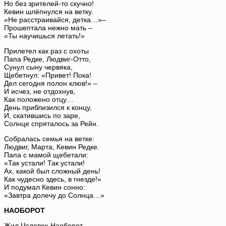
Но без зрителей-то скучно!
Кевин шлёпнулся на ветку.
«Не расстраивайся, детка…»–
Прошептала нежно мать –
«Ты научишься летать!»
Прилетел как раз с охоты
Папа Редке, Людвиг-Отто,
Сунул сыну червяка,
Щебетнул: «Привет! Пока!
Дел сегодня полон клюв!» –
И исчез, не отдохнув,
Как положено отцу…
День приблизился к концу,
И, скатившись по заре,
Солнце спряталось за Рейн.
Собралась семья на ветке:
Людвиг, Марта, Кевин Редке.
Папа с мамой щебетали:
«Так устали! Так устали!
Ах, какой был сложный день!
Как чудесно здесь, в гнезде!»
И подумал Кевин сонно:
«Завтра долечу до Солнца…»
НАОБОРОТ
Жил Человек-Наоборот.