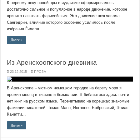
К первому веку новой эры в иудаизме сформировалось
достаточно сильное и популярное в народе движение, которое
принято называть фарисейским. Это движение возглавлял
Санѓедрин, влияние которого особенно усилилось после
избрания Ѓилеля ...
Далее »
Из Аренсхоопского дневника
23.12.2015
ПРОЗА
В Аренсхоопе – уютном немецком городке на берегу моря я
прожил месяц в тишине и безмолвии. В библиотеке здесь почти
нет книг на русском языке. Перечитываю на корешках знакомые
фамилии писателей. Томас Манн, Иоганнес Бобровский, Элиас
Канетти…
Далее »