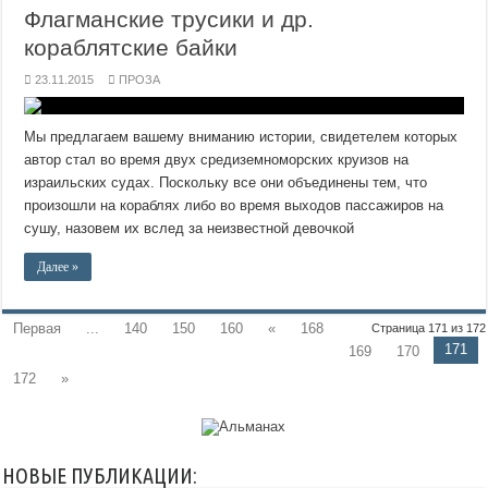
Флагманские трусики и др.
кораблятские байки
23.11.2015
ПРОЗА
Мы предлагаем вашему вниманию истории, свидетелем которых
автор стал во время двух средиземноморских круизов на
израильских судах. Поскольку все они объединены тем, что
произошли на кораблях либо во время выходов пассажиров на
сушу, назовем их вслед за неизвестной девочкой
Далее »
Первая
...
140
150
160
«
168
Страница 171 из 172
171
169
170
172
»
НОВЫЕ ПУБЛИКАЦИИ: