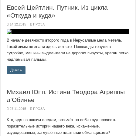
Евсей Цейтлин. Путник. Из цикла
«Откуда и куда»
14.12.2015
ПРОЗА
В начале девяносто второго года в Иерусалиме мела метель.
Такой зимы не знали здесь лет сто. Пешеходы тонули в
сугробах, машины выделывали на дорогах пируэты, ураган легко
надламывал пальмы.
Далее »
Михаил Юпп. Истина Теодора Агриппы
д’Обинье
27.11.2015
ПРОЗА
Кто, идя по нашим следам, возьмёт на себя труд прочесть
поразительные истории нашего века, искажённые,
изуродованные, заглушённые платными обманщиками?