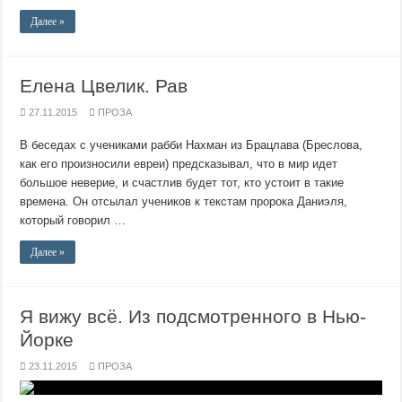
Далее »
Елена Цвелик. Рав
27.11.2015
ПРОЗА
В беседах с учениками рабби Нахман из Брацлава (Бреслова,
как его произносили евреи) предсказывал, что в мир идет
большое неверие, и счастлив будет тот, кто устоит в такие
времена. Он отсылал учеников к текстам пророка Даниэля,
который говорил …
Далее »
Я вижу всё. Из подсмотренного в Нью-
Йорке
23.11.2015
ПРОЗА