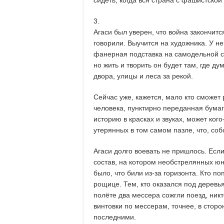
3.
Агаси был уверен, что война закончитс
говорили. Выучится на художника. У не
фанерная подставка на самодельной ст
но жить и творить он будет там, где ду
двора, улицы и леса за рекой.
Сейчас уже, кажется, мало кто сможет
человека, пунктирно переданная бума
историю в красках и звуках, может ког
утерянных в том самом пазле, что, собс
Агаси долго воевать не пришлось. Есл
состав, на котором необстрелянных ю
было, что били из-за горизонта. Кто по
рощице. Тем, кто оказался под дерев
полёте два мессера сожгли поезд, никт
винтовки по мессерам, точнее, в сторо
последними.