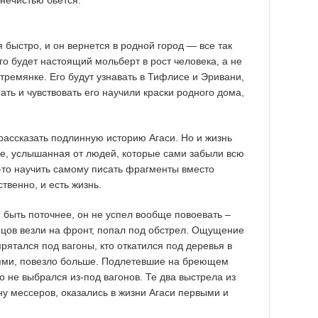
я быстро, и он вернется в родной город — все так
го будет настоящий мольберт в рост человека, а не
ремянке. Его будут узнавать в Тифлисе и Эривани,
мать и чувствовать его научили краски родного дома,
 рассказать подлинную историю Агаси. Но и жизнь
ге, услышанная от людей, которые сами забыли всю
о-то научить самому писать фрагменты вместо
твенно, и есть жизнь.
и быть поточнее, он не успел вообще повоевать –
нцов везли на фронт, попал под обстрел. Ощущение
прятался под вагоны, кто откатился под деревья в
ьями, повезло больше. Подлетевшие на бреющем
о не выбрался из-под вагонов. Те два выстрела из
ну мессеров, оказались в жизни Агаси первыми и