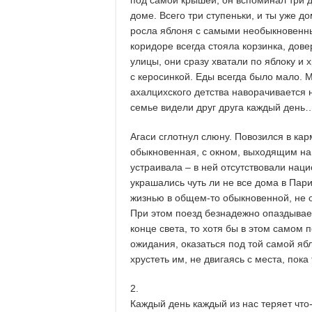
доме. Всего три ступеньки, и ты уже д
росла яблоня с самыми необыкновенны
коридоре всегда стояла корзинка, дов
улицы, они сразу хватали по яблоку и 
с керосинкой. Еды всегда было мало. М
ахалцихского детства наворачивается н
семье видели друг друга каждый день
Агаси сглотнул слюну. Повозился в ка
обыкновенная, с окном, выходящим на
устраивала – в ней отсутствовали наци
украшались чуть ли не все дома в Пар
жизнью в общем-то обыкновенной, не 
При этом поезд безнадежно опаздывает,
конце света, то хотя бы в этом самом 
ожидания, оказаться под той самой ябло
хрустеть им, не двигаясь с места, пок
2.
Каждый день каждый из нас теряет что-