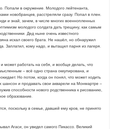
го. Попали в окружение. Молодого лейтенанта,
ами новобранцев, расстреляли сразу. Попал в плен.
иди и знай, зачем, в числе многих военнопленных
оптимизм молодого солдата дать трещину, как самым
одственники. Дед ныне очень известного
яна искал своего брата. Не нашёл, но обнаружил
да. Заплатил, кому надо, и вытащил парня из лагеря.
, и может работать на себя, и вообще делать, что
смысленным – всё одно страна оккупирована, и
кидает. Но потом, когда он понял, что может ходить
ах шансон и продавать свои акварели на Монмартре –
ужив способности нового родственника к рисованию,
ное образование.
тся, поскольку в семье, давшей ему кров, не принято
ывал Агаси, он увидел самого Пикассо. Великий