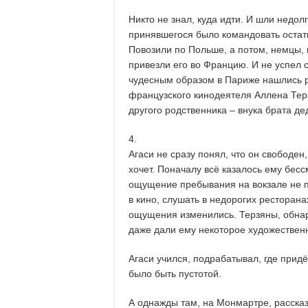
Никто не знал, куда идти. И шли недол
принявшегося было командовать остатк
Повозили по Польше, а потом, немцы, 
привезли его во Францию. И не успел 
чудесным образом в Париже нашлись р
французского кинодеятеля Аллена Терз
другого родственника – внука брата де
4.
Агаси не сразу понял, что он свободен
хочет. Поначалу всё казалось ему бес
ощущение пребывания на вокзале не по
в кино, слушать в недорогих ресторан
ощущения изменились. Терзяны, обнар
даже дали ему некоторое художествен
Агаси учился, подрабатывал, где придё
было быть пустотой.
А однажды там, на Монмартре, рассказ