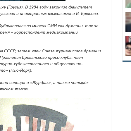
ихе (Грузия). В 1984 году закончил факультет
сского и иностранных языков имени В. Брюсова.
Публиковался во многих СМИ как Армении, так за
время – корреспондент медиакомпании
ов СССР, затем член Союза журналистов Армении.
Правления Ереванского пресс-клуба, член
турно-художественного и общественно-
то» (Нью-Йорк).
тени солнца» и «Журфак», а также четырёх
янском языках.