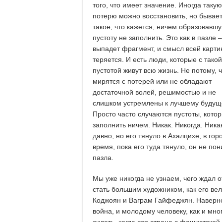
того, что имеет значение. Иногда такую
потерю можно восстановить, но бывает
такое, что кажется, ничем образовавш
пустоту не заполнить. Это как в пазле –
выпадет фрагмент, и смысл всей карти
теряется. И есть люди, которые с такой
пустотой живут всю жизнь. Не потому, 
мирятся с потерей или не обладают
достаточной волей, решимостью и не
слишком устремлены к лучшему будущ
Просто часто случаются пустоты, кото
заполнить ничем. Никак. Никогда. Ни
давно, но его тянуло в Ахалцихе, в го
время, пока его туда тянуло, он не по
пазла.
Мы уже никогда не узнаем, чего ждал 
стать большим художником, как его ве
Коджоян и Ваграм Гайфеджян. Наверно,
война, и молодому человеку, как и мно
сидеть, когда вся страна с фашистской