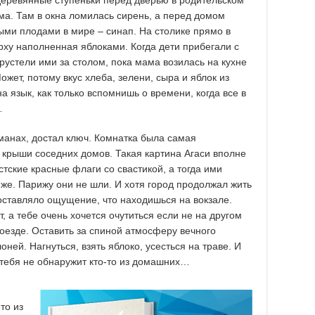
ома. Там в окна ломилась сирень, а перед домом
ми плодами в мире – синап. На столике прямо в
ерху наполненная яблоками. Когда дети прибегали с
хрустели ими за столом, пока мама возилась на кухне
ожет, потому вкус хлеба, зелени, сыра и яблок из
а язык, как только вспомнишь о времени, когда все в
…
рманах, достал ключ. Комнатка была самая
 крыши соседних домов. Такая картина Агаси вполне
стские красные флаги со свастикой, а тогда ими
иже. Парижу они не шли. И хотя город продолжал жить
оставляло ощущение, что находишься на вокзале.
 а тебе очень хочется очутиться если не на другом
поезде. Оставить за спиной атмосферу вечного
ней. Нагнуться, взять яблоко, усесться на траве. И
а тебя не обнаружит кто-то из домашних…
то из