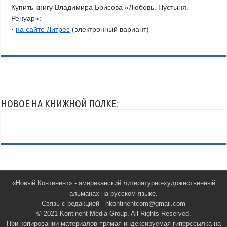
Купить книгу Владимира Брисова «Любовь. Пустыня.
Ренуар»:
·
на сайте Литрес
(электронный вариант)
НОВОЕ НА КНИЖНОЙ ПОЛКЕ:
«Новый Континент» - американский литературно-художественный
альманах на русском языке.
Связь с редакцией - nkontinentcom@gmail.com
© 2021 Kontinent Media Group. All Rights Reserved.
При копировании материалов прямая индексируемая гиперссылка на