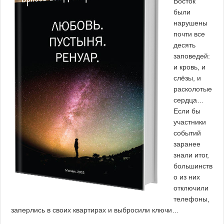
Восток
были
нарушены
почти все
десять
заповедей:
и кровь, и
слёзы, и
расколотые
сердца…
Если бы
участники
событий
заранее
знали итог,
большинств
о из них
отключили
телефоны,
заперлись в своих квартирах и выбросили ключи…