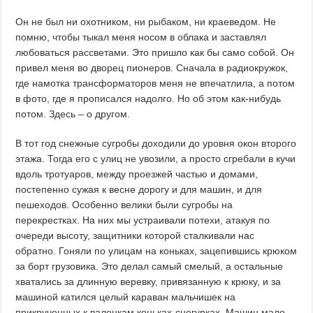
Он не был ни охотником, ни рыбаком, ни краеведом. Не
помню, чтобы тыкал меня носом в облака и заставлял
любоваться рассветами. Это пришло как бы само собой. Он
привел меня во дворец пионеров. Сначала в радиокружок,
где намотка трансформаторов меня не впечатлила, а потом
в фото, где я прописался надолго. Но об этом как-нибудь
потом. Здесь – о другом.
В тот год снежные сугробы доходили до уровня окон второго
этажа. Тогда его с улиц не увозили, а просто сгребали в кучи
вдоль тротуаров, между проезжей частью и домами,
постепенно сужая к весне дорогу и для машин, и для
пешеходов. Особенно велики были сугробы на
перекрестках. На них мы устраивали потехи, атакуя по
очереди высоту, защитники которой сталкивали нас
обратно. Гоняли по улицам на коньках, зацепившись крюком
за борт грузовика. Это делал самый смелый, а остальные
хватались за длинную веревку, привязанную к крюку, и за
машиной катился целый караван мальчишек на
прикрученных к валенкам коньках-снегурках. Машин мало,