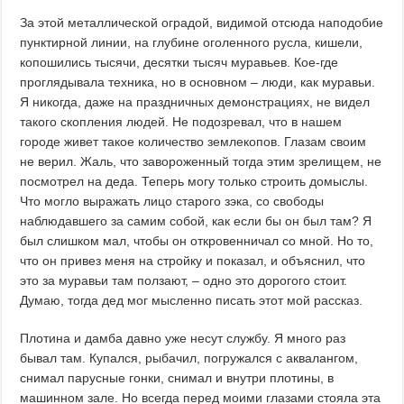
За этой металлической оградой, видимой отсюда наподобие
пунктирной линии, на глубине оголенного русла, кишели,
копошились тысячи, десятки тысяч муравьев. Кое-где
проглядывала техника, но в основном – люди, как муравьи.
Я никогда, даже на праздничных демонстрациях, не видел
такого скопления людей. Не подозревал, что в нашем
городе живет такое количество землекопов. Глазам своим
не верил. Жаль, что завороженный тогда этим зрелищем, не
посмотрел на деда. Теперь могу только строить домыслы.
Что могло выражать лицо старого зэка, со свободы
наблюдавшего за самим собой, как если бы он был там? Я
был слишком мал, чтобы он откровенничал со мной. Но то,
что он привез меня на стройку и показал, и объяснил, что
это за муравьи там ползают, – одно это дорогого стоит.
Думаю, тогда дед мог мысленно писать этот мой рассказ.
Плотина и дамба давно уже несут службу. Я много раз
бывал там. Купался, рыбачил, погружался с аквалангом,
снимал парусные гонки, снимал и внутри плотины, в
машинном зале. Но всегда перед моими глазами стояла эта