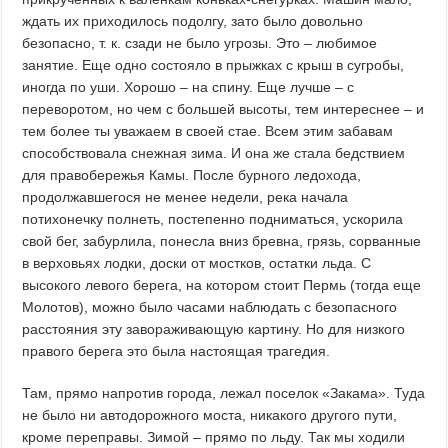
ждать их приходилось подолгу, зато было довольно
безопасно, т. к. сзади не было угрозы. Это – любимое
занятие. Еще одно состояло в прыжках с крыш в сугробы,
иногда по уши. Хорошо – на спину. Еще лучше – с
переворотом, но чем с большей высоты, тем интереснее – и
тем более ты уважаем в своей стае. Всем этим забавам
способствовала снежная зима. И она же стала бедствием
для правобережья Камы. После бурного ледохода,
продолжавшегося не менее недели, река начала
потихонечку полнеть, постепенно подниматься, ускорила
свой бег, забурлила, понесла вниз бревна, грязь, сорванные
в верховьях лодки, доски от мостков, остатки льда. С
высокого левого берега, на котором стоит Пермь (тогда еще
Молотов), можно было часами наблюдать с безопасного
расстояния эту завораживающую картину. Но для низкого
правого берега это была настоящая трагедия.
Там, прямо напротив города, лежал поселок «Закама». Туда
не было ни автодорожного моста, никакого другого пути,
кроме переправы. Зимой – прямо по льду. Так мы ходили