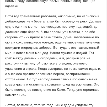
ногами воду, оставляющую белый пенный след, тающий
вдалеке.
В тот год трамвайчики работали, как обычно, но чалились к
дебаркадеру не у берега, а как бы посередине реки. Дальше
судно идти не могло – мелководье, поэтому над водой, до
далекого еще берега, были перекинуты мостки, а по обе
стороны от них прямо в реке стояли дома, затопленные по
окна и сохранившиеся кое-где, еще не унесенные течением,
верхушки огородных заборов. Вот туда, в этот затопленный
мир, и повез меня мой дед. Нанял мужика с лодкой. Тот
греб между домами и огородами, а я, раскрыв рот, на
расстоянии вытянутой руки все это видел, онемев от
удивления и страха. Когда смотришь на то же самое издали,
с высокого противоположного берега, воспринимаешь
отстраненно. Но тут необузданная стихия коснулась меня
краем крыла и оставила в сознании след на всю жизнь. Это
было последнее наводнение на Каме. Тогда уже строилась
Камская ГЭС.
Летом, возможно, того же года, мы с дедом увидели эту