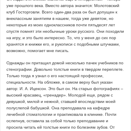
уже прошлого века. Вместо автора значится: Молотовский
клуб Госторговли. Всего один-два раза он был допущен к
внеклассным занятиям в нашем, тогда уже девятом, но
некоторые из моих одноклассников почти пятьдесят лет
спустя помнят эти необычные уроки русского. Они походили
на игру, и это было интересно. То, что у меня до сих пор
хранятся и книжки его, и рукописи с подобными штучками,
возможно, помогает мне писать.
Однажды он притащил домой несколько пачек учебников по
стенографии. Довольно толстые книги в твердом переплете.
Только тогда я узнал о его настоящей профессии,
специальности. На обложке, в самом верху был указан
автор: И. А. Ицексон. Это был он. На старых фотографиях –
высокий красавец, «гренадер». Молодой еще, рядом с
девушкой, милой и нежной, ставшей впоследствии моей
полуслепой бабушкой. Она преподавала на кафедре
лечебной стоматологии и практиковала в клинике. Почти
ослепнув, оставила за собой только преподавание и
просила читать ей толстые книги по болезням зубов. От