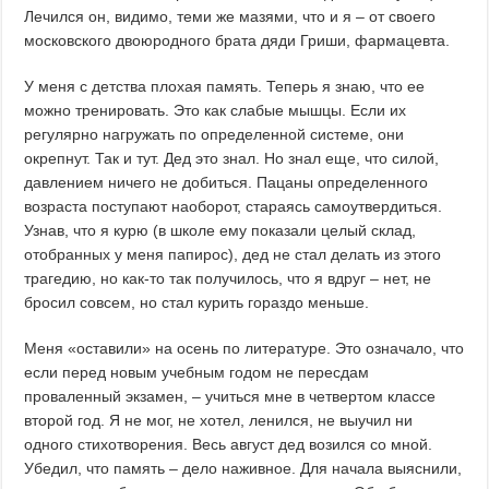
Лечился он, видимо, теми же мазями, что и я – от своего
московского двоюродного брата дяди Гриши, фармацевта.
У меня с детства плохая память. Теперь я знаю, что ее
можно тренировать. Это как слабые мышцы. Если их
регулярно нагружать по определенной системе, они
окрепнут. Так и тут. Дед это знал. Но знал еще, что силой,
давлением ничего не добиться. Пацаны определенного
возраста поступают наоборот, стараясь самоутвердиться.
Узнав, что я курю (в школе ему показали целый склад,
отобранных у меня папирос), дед не стал делать из этого
трагедию, но как-то так получилось, что я вдруг – нет, не
бросил совсем, но стал курить гораздо меньше.
Меня «оставили» на осень по литературе. Это означало, что
если перед новым учебным годом не пересдам
проваленный экзамен, – учиться мне в четвертом классе
второй год. Я не мог, не хотел, ленился, не выучил ни
одного стихотворения. Весь август дед возился со мной.
Убедил, что память – дело наживное. Для начала выяснили,