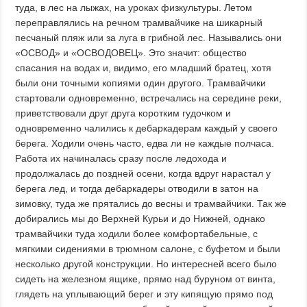
туда, в лес на лыжах, на уроках физкультуры. Летом
переправлялись на речном трамвайчике на шикарный
песчаный пляж или за луга в грибной лес. Назывались они
«ОСВОД» и «ОСВОДОВЕЦ». Это значит: общество
спасания на водах и, видимо, его младший братец, хотя
были они точными копиями один другого. Трамвайчики
стартовали одновременно, встречались на середине реки,
приветствовали друг друга коротким гудочком и
одновременно чалились к дебаркадерам каждый у своего
берега. Ходили очень часто, едва ли не каждые полчаса.
Работа их начиналась сразу после ледохода и
продолжалась до поздней осени, когда вдруг нарастал у
берега лед, и тогда дебаркадеры отводили в затон на
зимовку, туда же прятались до весны и трамвайчики. Так же
добирались мы до Верхней Курьи и до Нижней, однако
трамвайчики туда ходили более комфортабельные, с
мягкими сидениями в трюмном салоне, с буфетом и были
несколько другой конструкции. Но интересней всего было
сидеть на железном ящике, прямо над буруном от винта,
глядеть на уплывающий берег и эту кипящую прямо под