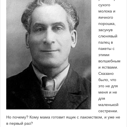
сухого
молока и
яичного
порошка,
засунув
слюнявый
палец в
пакеты с
этими
волшебным
и яствами.
Сказано
было, что
это не для
меня и не
для
маленькой
сестренки.
Но почему? Кому мама готовит ящик с лакомством, и уже не
в первый раз?