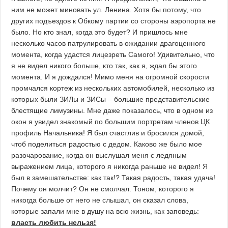
ним не может миновать ул. Ленина. Хотя бы потому, что
других подъездов к Обкому партии со стороны аэропорта не
было. Но кто знал, когда это будет? И пришлось мне
несколько часов патрулировать в ожидании драгоценного
момента, когда удастся лицезреть Самого! Удивительно, что
я не видел никого больше, кто так, как я, ждал бы этого
момента. И я дождался! Мимо меня на огромной скорости
промчался кортеж из нескольких автомобилей, несколько из
которых были ЗИЛы и ЗИСы – большие представительские
блестящие лимузины. Мне даже показалось, что в одном из
окон я увидел знакомый по большим портретам членов ЦК
профиль Начальника! Я был счастлив и бросился домой,
чтоб поделиться радостью с дедом. Каково же было мое
разочарование, когда он выслушал меня с ледяным
выражением лица, которого я никогда раньше не видел! Я
был в замешательстве: как так!? Такая радость, такая удача!
Почему он молчит? Он не смолчал. Тоном, которого я
никогда больше от него не слышал, он сказал слова,
которые запали мне в душу на всю жизнь, как заповедь:
власть любить нельзя!