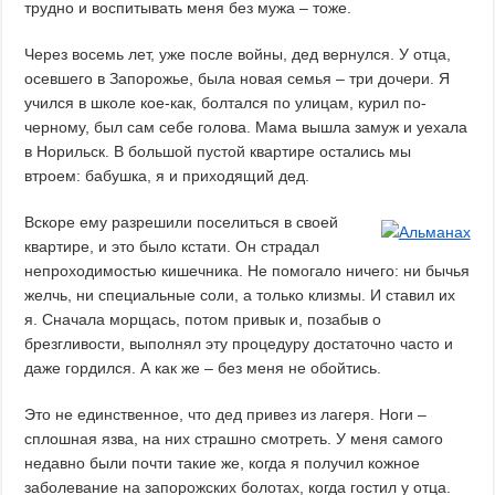
трудно и воспитывать меня без мужа – тоже.
Через восемь лет, уже после войны, дед вернулся. У отца,
осевшего в Запорожье, была новая семья – три дочери. Я
учился в школе кое-как, болтался по улицам, курил по-
черному, был сам себе голова. Мама вышла замуж и уехала
в Норильск. В большой пустой квартире остались мы
втроем: бабушка, я и приходящий дед.
Вскоре ему разрешили поселиться в своей
квартире, и это было кстати. Он страдал
непроходимостью кишечника. Не помогало ничего: ни бычья
желчь, ни специальные соли, а только клизмы. И ставил их
я. Сначала морщась, потом привык и, позабыв о
брезгливости, выполнял эту процедуру достаточно часто и
даже гордился. А как же – без меня не обойтись.
Это не единственное, что дед привез из лагеря. Ноги –
сплошная язва, на них страшно смотреть. У меня самого
недавно были почти такие же, когда я получил кожное
заболевание на запорожских болотах, когда гостил у отца.