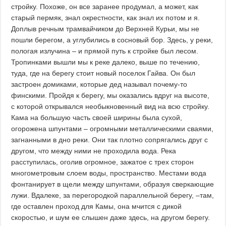
стройку. Похоже, он все заранее продумал, а может, как
старый пермяк, знал окрестности, как знал их потом и я.
Доплыв речным трамвайчиком до Верхней Курьи, мы не
пошли берегом, а углубились в сосновый бор. Здесь, у реки,
пологая излучина – и прямой путь к стройке был лесом.
Тропинками вышли мы к реке далеко, выше по течению,
туда, где на берегу стоит новый поселок Гайва. Он был
застроен домиками, которые дед называл почему-то
финскими. Пройдя к берегу, мы оказались вдруг на высоте,
с которой открывался необыкновенный вид на всю стройку.
Кама на большую часть своей ширины была сухой,
огорожена шпунтами – огромными металлическими сваями,
загнанными в дно реки. Они так плотно сопрягались друг с
другом, что между ними не проходила вода. Река
расступилась, оголив огромное, зажатое с трех сторон
многометровым слоем воды, пространство. Местами вода
фонтанирует в щели между шпунтами, образуя сверкающие
лужи. Вдалеке, за перегородкой параллельной берегу, –там,
где оставлен проход для Камы, она мчится с дикой
скоростью, и шум ее слышен даже здесь, на другом берегу.