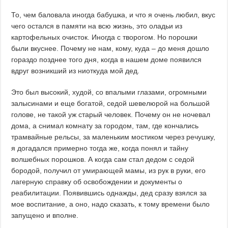
То, чем баловала иногда бабушка, и что я очень любил, вкус
чего остался в памяти на всю жизнь, это оладьи из
картофельных очисток. Иногда с творогом. Но порошки
были вкуснее. Почему не нам, кому, куда – до меня дошло
гораздо позднее того дня, когда в нашем доме появился
вдруг возникший из ниоткуда мой дед.
Это был высокий, худой, со впалыми глазами, огромными
залысинами и еще богатой, седой шевелюрой на большой
голове, не такой уж старый человек. Почему он не ночевал
дома, а снимал комнату за городом, там, где кончались
трамвайные рельсы, за маленьким мостиком через речушку,
я догадался примерно тогда же, когда понял и тайну
волшебных порошков. А когда сам стал дедом с седой
бородой, получил от умирающей мамы, из рук в руки, его
лагерную справку об освобождении и документы о
реабилитации. Появившись однажды, дед сразу взялся за
мое воспитание, а оно, надо сказать, к тому времени было
запущено и вполне.