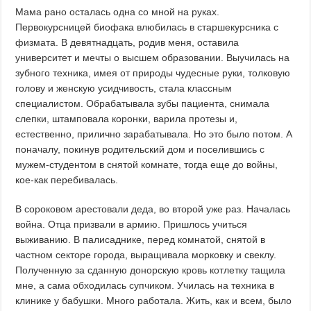
Мама рано осталась одна со мной на руках.
Первокурсницей биофака влюбилась в старшекурсника с
физмата. В девятнадцать, родив меня, оставила
университет и мечты о высшем образовании. Выучилась на
зубного техника, имея от природы чудесные руки, толковую
голову и женскую усидчивость, стала классным
специалистом. Обрабатывала зубы пациента, снимала
слепки, штамповала коронки, варила протезы и,
естественно, прилично зарабатывала. Но это было потом. А
поначалу, покинув родительский дом и поселившись с
мужем-студентом в снятой комнате, тогда еще до войны,
кое-как перебивалась.
В сороковом арестовали деда, во второй уже раз. Началась
война. Отца призвали в армию. Пришлось учиться
выживанию. В палисаднике, перед комнатой, снятой в
частном секторе города, выращивала морковку и свеклу.
Полученную за сданную донорскую кровь котлетку тащила
мне, а сама обходилась супчиком. Училась на техника в
клинике у бабушки. Много работала. Жить, как и всем, было