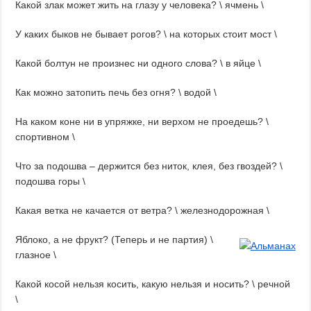
Какой злак может жить на глазу у человека? \ ячмень \
У каких быков не бывает рогов? \ на которых стоит мост \
Какой болтун не произнес ни одного слова? \ в яйце \
Как можно затопить печь без огня? \ водой \
На каком коне ни в упряжке, ни верхом не проедешь? \
спортивном \
Что за подошва – держится без ниток, клея, без гвоздей? \
подошва горы \
Какая ветка не качается от ветра? \ железнодорожная \
Яблоко, а не фрукт? (Теперь и не партия) \
глазное \
Какой косой нельзя косить, какую нельзя и носить? \ речной
\