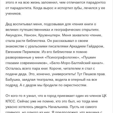
этого я на всю жизнь запомнил, чем отличается парадонтоз
от парадонтита. Когда вырос и испортил зубы, лечился у ее
учеников.
Дед воспитывал меня, подсовывая для чтения книги о
великих путешественниках и географических открытиях.
Амундсен, Нансен, Крузенштерн. Меня захватило чтение,
стала расти библиотека. Он рассказывал о своем
знакомстве с уральскими писателями Аркадием Гайдаром,
Евгением Пермяком. Из его библиотеки я помню
разворованные у меня «Психографологию», «Пушкин
глазами современников», «Бело-Моро-Балтийский канал».
Осталась всего пара книг. Короче, читателем я стал с
подачи деда. Это, конечно, университеты! Тут Пешков прав.
Бабушка, заядлая театралка, водила в оперный на все
подряд. А с дедом мы бродили по окрестностям.
От кого-то я узнал, что в город приезжает один из членов ЦК
КПСС. Сейчас уже не помню, кто это был, но тогда мне
ужасно хотелось увидеть Начальника. Пусть не самого
главного, но одного из них. Я предположил, что машина с