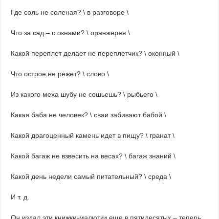
Где соль не соленая? \ в разговоре \
Что за сад – с окнами? \ оранжерея \
Какой переплет делает не переплетчик? \ оконный \
Что острое не режет? \ слово \
Из какого меха шубу не сошьешь? \ рыбьего \
Какая баба не человек? \ сваи забивают бабой \
Какой драгоценный камень идет в пищу? \ гранат \
Какой багаж не взвесить на весах? \ багаж знаний \
Какой день недели самый питательный? \ среда \
И т. д.
Он издал эти книжки-малютки еще в пятидесятых – теперь