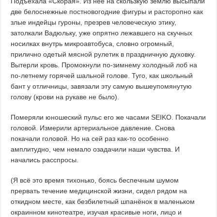
Подъехала «Скорая». Из неё на скользкую землю высыпали
две белоснежные постновогодние фигуры и расторопно как
злые индейцы гуроны, презрев человеческую этику,
затолкали Вадюльку, уже опрятно лежавшего на скучных
носилках внутрь микроавтобуса, словно огромный,
прилично одетый мясной рулетик в праздничную духовку.
Вытерли кровь. Промокнули по-зимнему холодный лоб на
по-летнему горячей шальной голове. Туго, как школьный
бант у отличницы, завязали эту самую вышеупомянутую
голову (крови на рукаве не было).
Померяли юношеский пульс его же часами SEIKO. Покачали
головой. Измерили артериальное давление. Снова
покачали головой. Но на сей раз как-то особенно
амплитудно, чем немало озадачили наши чувства. И
начались расспросы.
(Я всё это время тихонько, боясь беспечным шумом
прервать течение медицинской жизни, сидел рядом на
откидном месте, как безбилетный шпанёнок в маленьком
окраинном кинотеатре, изучая красивые ноги, лицо и