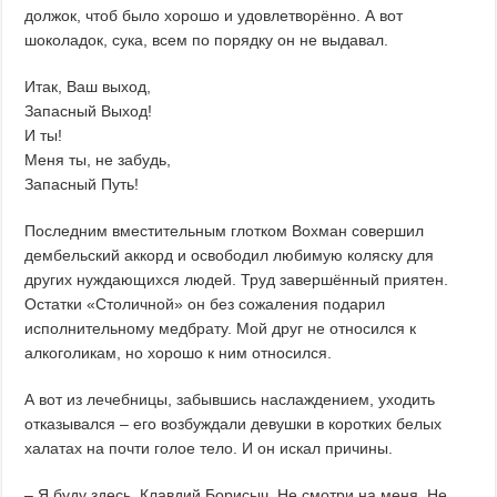
должок, чтоб было хорошо и удовлетворённо. А вот
шоколадок, сука, всем по порядку он не выдавал.
Итак, Ваш выход,
Запасный Выход!
И ты!
Меня ты, не забудь,
Запасный Путь!
Последним вместительным глотком Вохман совершил
дембельский аккорд и освободил любимую коляску для
других нуждающихся людей. Труд завершённый приятен.
Остатки «Столичной» он без сожаления подарил
исполнительному медбрату. Мой друг не относился к
алкоголикам, но хорошо к ним относился.
А вот из лечебницы, забывшись наслаждением, уходить
отказывался – его возбуждали девушки в коротких белых
халатах на почти голое тело. И он искал причины.
– Я буду здесь, Клавдий Борисыч. Не смотри на меня. Не