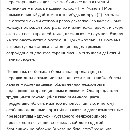
нерасторопных людей – чисто Ахиллес на золочёной
колеснице – и орал, издавая голос: «Я – Рузвельт! Мои
помысли чисты! Дайте мне кто-нибудь сигару!»(?). Каталка
не апостольскими стопами резво двигалась по кафельному
кольцу, поглощая пространство и изничтожая время, и скоро
оказывалась в прежней точке, нисколько не поумнев. Взирая
на это бесстыдство с охотою, я шумно «болел» за Вохмана
и громко делал ставки, а стоящие рядом трезвые
сограждане оцепенело таращились на энтузиазм действий
пьяных людей.
Появилась не больная больничная продавщица с
передвижным алюминиевым подносом и не в шибко белом
халате – ядрёная девка, обрамлённая недосугом и
подверженная традиционным иллюзиям. Она предлагала
трудящимся коксующийся квас каменного цвета,
продрогшие яблоки, измятое печенье, тайные, и потому
особенно желанные портвейн с водкой, и даже комплектные
презервативы «Дружок» кустарного мелкосерийного
производства с глянцево-вензельной легко одетой
блондинкой на обложке (а чего не брюнетка? хуже, что