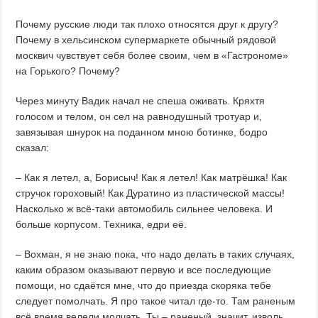
Почему русские люди так плохо относятся друг к другу?
Почему в хельсинском супермаркете обычный рядовой
москвич чувствует себя более своим, чем в «Гастрономе»
на Горького? Почему?
Через минуту Вадик начал не спеша оживать. Кряхтя
голосом и телом, он сел на равнодушный тротуар и,
завязывая шнурок на поданном мною ботинке, бодро
сказал:
– Как я летел, а, Борисыч! Как я летел! Как матрёшка! Как
стручок гороховый! Как Дуратино из пластической массы!
Насколько ж всё-таки автомобиль сильнее человека. И
больше корпусом. Техника, едри её.
– Вохман, я не знаю пока, что надо делать в таких случаях,
каким образом оказывают первую и все последующие
помощи, но сдаётся мне, что до приезда скоряка тебе
следует помолчать. Я про такое читал где-то. Там раненым
всё время велели молчать. Ты – раненый, значит, изволь