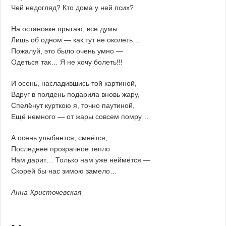
Чей недогляд? Кто дома у ней псих?
На остановке прыгаю, все думы
Лишь об одном — как тут не околеть…
Пожалуй, это было очень умно —
Одеться так… Я не хочу болеть!!!
И осень, насладившись той картиной,
Вдруг в полдень подарила вновь жару,
Спелёнут курткою я, точно паутиной,
Ещё немного — от жары совсем помру…
А осень улыбается, смеётся,
Последнее прозрачное тепло
Нам дарит… Только нам уже неймётся —
Скорей бы нас зимою замело…
Анна Христочевская