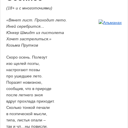
(18+ и с многоточиями)
«Вянет лист. Проходит лето.
Иней серебрится…
Юнкер Шмидт из пистолета
Хочет застрелиться.»
Козьма Прутков
Скоро осень. Полезут
изо щелей поэты,
настрогают поэзы
про ушедшее лето.
Поразят новизною,
сообщив, что в природе
после летнего зноя
вдруг прохлада приходит.
Сколько тонкой печали
в поэтической мысли,
типа, листья опали –
так и чл…ны повисли.