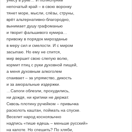
унесу в руке… И полнолуний
непочатый край – в свою воронку
тянет море, мысли, слёзы, струны,
врёт альтернативно-благородно,
вынимает душу графоманью
и творит фальшивого кумира…
привожу в порядок мирозданье
в меру сил и смелости. И с миром
засыпаю. Но ему не спится,
мир вершит свою слепую волю,
кормит птиц с руки духовной пищей,
а меня духовным алкоголем
спаивает – за упрямство, дикость
и за аморальные издержки.
…Сапоги облезли, прохудились,
ни дождя, ни критики не держат.
Сквозь плотину ручейком – привычка
расколоть каштан, поймать на спуске.
Веселит народ косноязычно
надпись «тише едешь – меньше русский»
на капоте. Но спешить? По хляби,