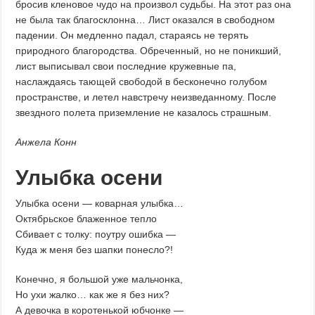
бросив кленовое чудо на произвол судьбы. На этот раз она
не была так благосклонна… Лист оказался в свободном
падении. Он медленно падал, стараясь не терять
природного благородства. Обреченный, но не поникший,
лист выписывал свои последние кружевные па,
наслаждаясь тающей свободой в бесконечно голубом
пространстве, и летел навстречу неизведанному. После
звездного полета приземление не казалось страшным.
Анжела Конн
Улыбка осени
Улыбка осени — коварная улыбка…
Октябрьское блаженное тепло
Сбивает с толку: поутру ошибка —
Куда ж меня без шапки понесло?!
Конечно, я большой уже мальчонка,
Но ухи жалко… как же я без них?
А девочка в коротенькой юбчонке —