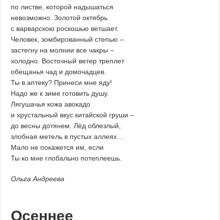
по листве, которой надышаться
невозможно. Золотой октябрь
с варварскою роскошью ветшает.
Человек, зомбированный степью –
застегну на молнии все чакры –
холодно. Восточный ветер треплет
обещанья чад и домочадцев.
Ты в аптеку? Принеси мне яду!
Надо же к зиме готовить душу.
Лягушачья кожа авокадо
и хрустальный вкус китайской груши –
до весны дотянем. Лёд облезлый,
злобная метель в пустых аллеях…
Мало не покажется им, если
Ты ко мне глобально потеплеешь.
Ольга Андреева
Осеннее