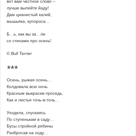
вот вам честное слово –
лучше выпейте йаду!
Дам цианистый калий,
мышьяка, купороса…
Б…ь, как вы за…ли
со стихами про осень!
© Bull Terrier
***
Осень, рыжая осень…
Колдовала всю ночь.
Красным выкрасив проседь,
Как и листья точь-в-точь…
Уходила, спускаясь
По ступенькам в саду…
Бусы стройной рябины
Разбросав на ходу…