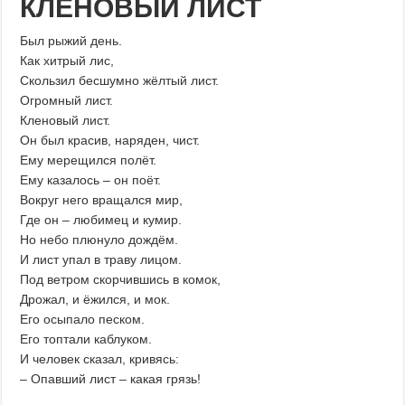
КЛЕНОВЫЙ ЛИСТ
Был рыжий день.
Как хитрый лис,
Скользил бесшумно жёлтый лист.
Огромный лист.
Кленовый лист.
Он был красив, наряден, чист.
Ему мерещился полёт.
Ему казалось – он поёт.
Вокруг него вращался мир,
Где он – любимец и кумир.
Но небо плюнуло дождём.
И лист упал в траву лицом.
Под ветром скорчившись в комок,
Дрожал, и ёжился, и мок.
Его осыпало песком.
Его топтали каблуком.
И человек сказал, кривясь:
– Опавший лист – какая грязь!