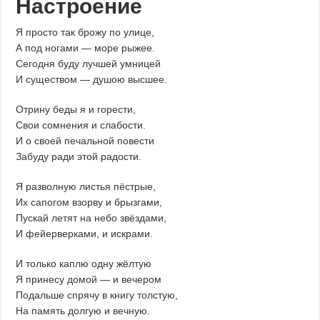
Настроение
Я просто так брожу по улице,
А под ногами — море рыжее.
Сегодня буду лучшей умницей
И существом — душою высшее.
Отрину беды я и горести,
Свои сомнения и слабости.
И о своей печальной повести
Забуду ради этой радости.
Я разволную листья пёстрые,
Их сапогом взорву и брызгами,
Пускай летят на небо звёздами,
И фейерверками, и искрами.
И только каплю одну жёлтую
Я принесу домой — и вечером
Подальше спрячу в книгу толстую,
На память долгую и вечную.