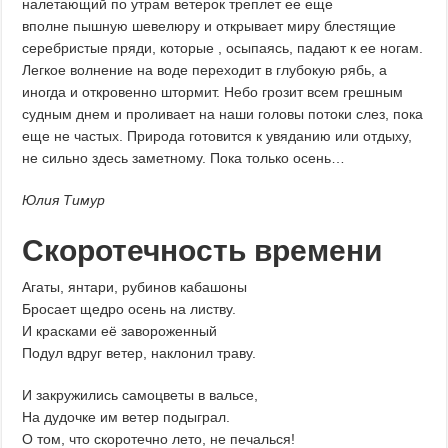
налетающий по утрам ветерок треплет ее еще
вполне пышную шевелюру и открывает миру блестящие
серебристые пряди, которые , осыпаясь, падают к ее ногам.
Легкое волнение на воде переходит в глубокую рябь, а
иногда и откровенно штормит. Небо грозит всем грешным
судным днем и проливает на наши головы потоки слез, пока
еще не частых. Природа готовится к увяданию или отдыху,
не сильно здесь заметному. Пока только осень…
Юлия Тимур
Скоротечность времени
Агаты, янтари, рубинов кабашоны
Бросает щедро осень на листву.
И красками её завороженный
Подул вдруг ветер, наклонил траву.
И закружились самоцветы в вальсе,
На дудочке им ветер подыграл.
О том, что скоротечно лето, не печалься!