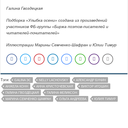
Галина Гвоздецкая
Подборка «Улыбка осени» создана из произведений
участников ФБ-группы «Биржа поэтов-писателей и
читателей-почитателей»
Иллюстрации Марины Семченко-Шафран и Юлии Тимур
Тэги:
GALINA ЭС
NELLY LACHOVSKY
АЛЕКСАНДР БУНИН
АНЖЕЛА КОНН
АННА ХРИСТОЧЕВСКАЯ
ВИКТОР ИГОШИН
ГАЛИНА ГВОЗДЕЦКАЯ
ГАЛИНА ФЕЛИКСОН
МАРИНА СЕМЧЕНКО-ШАФРАН
ОЛЬГА АНДРЕЕВА
ЮЛИЯ ТИМУР