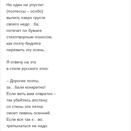
Ни один не упустит
(поэтессы – особо)
вылить озеро грусти
своего недо…ба;
потечет по бумаге
стихотворным поносом,
как поэту-бедняге
пережить эту осень…
Я отвечу на это
в стиле русского этно:
– Дорогие поэты,
за…бали конкретно!
Если жить вам отвратно –
так убейтесь апстену;
со стены эти пятна
смоет ливень осенний.
Если все так х…во,
трепыхаться не надо: