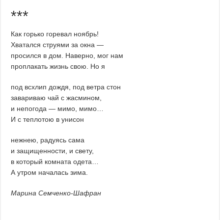
***
Как горько горевал ноябрь!
Хватался струями за окна —
просился в дом. Наверно, мог нам
проплакать жизнь свою. Но я
под всхлип дождя, под ветра стон
завариваю чай с жасмином,
и непогода — мимо, мимо…
И с теплотою в унисон
нежнею, радуясь сама
и защищенности, и свету,
в который комната одета…
А утром началась зима.
Марина Семченко-Шафран