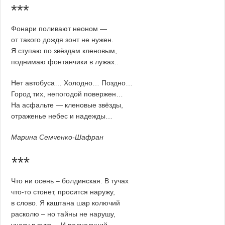
***
Фонари поливают неоном —
от такого дождя зонт не нужен.
Я ступаю по звёздам кленовым,
поднимаю фонтанчики в лужах..
Нет автобуса… Холодно… Поздно…
Город тих, непогодой повержен…
На асфальте — кленовые звёзды,
отраженье небес и надежды…
Марина Семченко-Шафран
***
Что ни осень – болдинская. В тучах
что-то стонет, просится наружу,
в слово. Я каштана шар колючий
расколю – но тайны не нарушу,