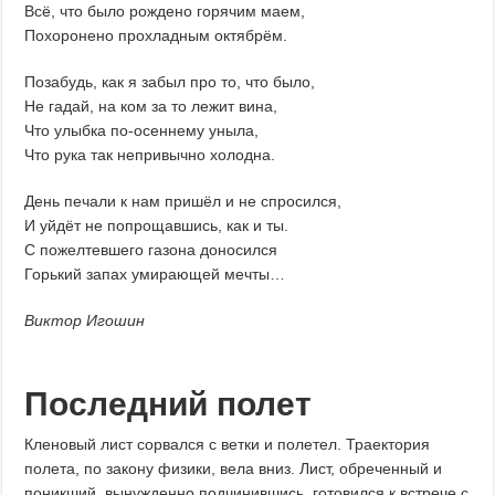
Всё, что было рождено горячим маем,
Похоронено прохладным октябрём.
Позабудь, как я забыл про то, что было,
Не гадай, на ком за то лежит вина,
Что улыбка по-осеннему уныла,
Что рука так непривычно холодна.
День печали к нам пришёл и не спросился,
И уйдёт не попрощавшись, как и ты.
С пожелтевшего газона доносился
Горький запах умирающей мечты…
Виктор Игошин
Последний полет
Кленовый лист сорвался с ветки и полетел. Траектория
полета, по закону физики, вела вниз. Лист, обреченный и
поникший, вынужденно подчинившись, готовился к встрече с