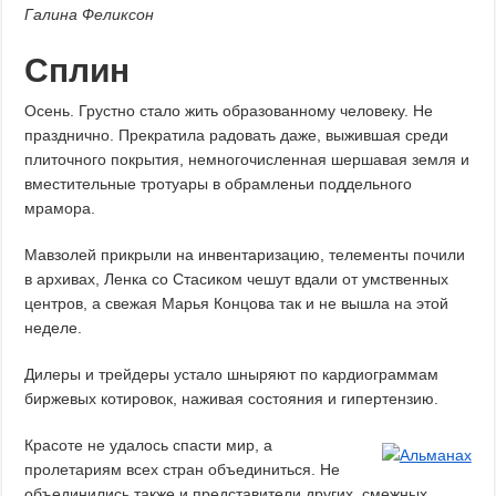
Галина Феликсон
Сплин
Осень. Грустно стало жить образованному человеку. Не
празднично. Прекратила радовать даже, выжившая среди
плиточного покрытия, немногочисленная шершавая земля и
вместительные тротуары в обрамленьи поддельного
мрамора.
Мавзолей прикрыли на инвентаризацию, телементы почили
в архивах, Ленка со Стасиком чешут вдали от умственных
центров, а свежая Марья Концова так и не вышла на этой
неделе.
Дилеры и трейдеры устало шныряют по кардиограммам
биржевых котировок, наживая состояния и гипертензию.
Красоте не удалось спасти мир, а
пролетариям всех стран объединиться. Не
объединились также и представители других, смежных