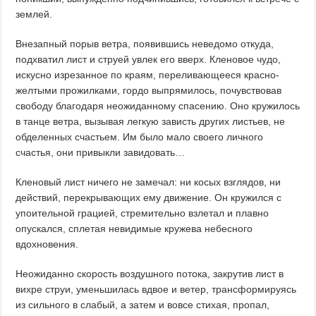
землей.
Внезапный порыв ветра, появившись неведомо откуда,
подхватил лист и струей увлек его вверх. Кленовое чудо,
искусно изрезанное по краям, переливающееся красно-
желтыми прожилками, гордо выпрямилось, почувствовав
свободу благодаря неожиданному спасению. Оно кружилось
в танце ветра, вызывая легкую зависть других листьев, не
обделенных счастьем. Им было мало своего личного
счастья, они привыкли завидовать…
Кленовый лист ничего не замечал: ни косых взглядов, ни
действий, перекрывающих ему движение. Он кружился с
упоительной грацией, стремительно взлетал и плавно
опускался, сплетая невидимые кружева небесного
вдохновения.
Неожиданно скорость воздушного потока, закрутив лист в
вихре струи, уменьшилась вдвое и ветер, трансформируясь
из сильного в слабый, а затем и вовсе стихая, пропал,