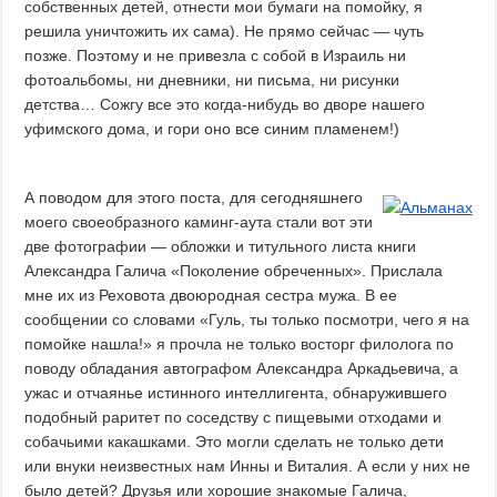
собственных детей, отнести мои бумаги на помойку, я
решила уничтожить их сама). Не прямо сейчас — чуть
позже. Поэтому и не привезла с собой в Израиль ни
фотоальбомы, ни дневники, ни письма, ни рисунки
детства… Сожгу все это когда-нибудь во дворе нашего
уфимского дома, и гори оно все синим пламенем!)
А поводом для этого поста, для сегодняшнего
моего своеобразного каминг-аута стали вот эти
две фотографии — обложки и титульного листа книги
Александра Галича «Поколение обреченных». Прислала
мне их из Реховота двоюродная сестра мужа. В ее
сообщении со словами «Гуль, ты только посмотри, чего я на
помойке нашла!» я прочла не только восторг филолога по
поводу обладания автографом Александра Аркадьевича, а
ужас и отчаянье истинного интеллигента, обнаружившего
подобный раритет по соседству с пищевыми отходами и
собачьими какашками. Это могли сделать не только дети
или внуки неизвестных нам Инны и Виталия. А если у них не
было детей? Друзья или хорошие знакомые Галича,