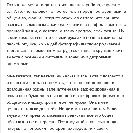
Так что же меня тогда так отчаянно покоробило, спросите
вы. А то, что человек не постеснялся перед посторонними, в
общем-то, людьми открыто отречься от того, что принято
называть семейным архивом, извините за пафос, памятью о
прошлой жизни, о детстве, о твоих предках, если хотите. Ну
сожги тихонько все это своими руками в печи, в камине, на
лесной опушке, но не дай фотографиям твоих родителей
трепаться на помоечном ветру, разлетаясь в хрупкие клочья
вместе с осенними листьями и вонючими дворовыми
ароматами!
Мне кажется, так нельзя, ну нельзя и все. Хотя с возрастом
и с опытом я стала понимать, что твоя единственная и
драгоценная жизнь, запечатленная и зафиксированная в
различных бумагах, а нынче ещё и в цифровом формате, в
общем-то, никому, кроме тебя, не нужна. Она имеет
ценность только для тебя. Ни детям твоим, ни тем более
внукам или предполагаемым правнукам все это будет
абсолютно не интересно. Поэтому чтобы наш сын когда-
нибудь не попросил посторонних людей, или своих