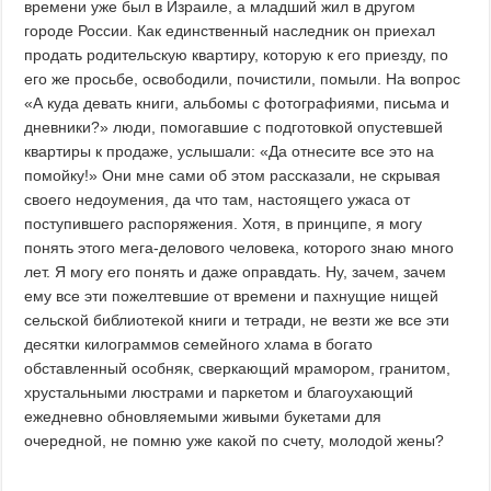
времени уже был в Израиле, а младший жил в другом
городе России. Как единственный наследник он приехал
продать родительскую квартиру, которую к его приезду, по
его же просьбе, освободили, почистили, помыли. На вопрос
«А куда девать книги, альбомы с фотографиями, письма и
дневники?» люди, помогавшие с подготовкой опустевшей
квартиры к продаже, услышали: «Да отнесите все это на
помойку!» Они мне сами об этом рассказали, не скрывая
своего недоумения, да что там, настоящего ужаса от
поступившего распоряжения. Хотя, в принципе, я могу
понять этого мега-делового человека, которого знаю много
лет. Я могу его понять и даже оправдать. Ну, зачем, зачем
ему все эти пожелтевшие от времени и пахнущие нищей
сельской библиотекой книги и тетради, не везти же все эти
десятки килограммов семейного хлама в богато
обставленный особняк, сверкающий мрамором, гранитом,
хрустальными люстрами и паркетом и благоухающий
ежедневно обновляемыми живыми букетами для
очередной, не помню уже какой по счету, молодой жены?