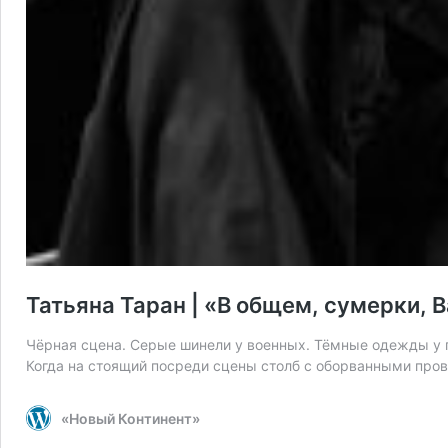
Татьяна Таран | «В общем, сумерки,
Чёрная сцена. Серые шинели у военных. Тёмные одежды у г
Когда на стоящий посреди сцены столб с оборванными прово
«Новый Континент»