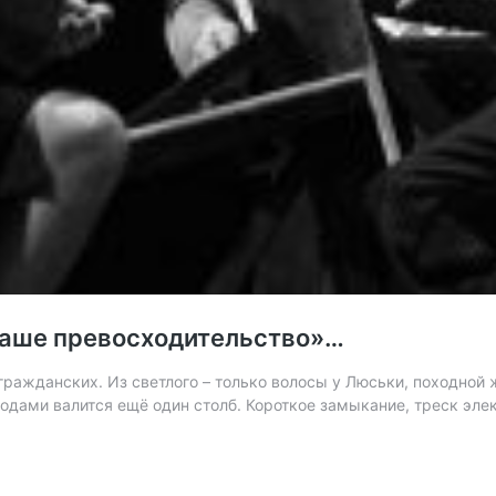
 Ваше превосходительство»…
ражданских. Из светлого – только волосы у Люськи, походной ж
дами валится ещё один столб. Короткое замыкание, треск элек