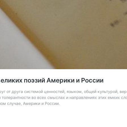
великих поэзий Америки и России
г от друга системой ценностей, языком, общей культурой, веро
толерантности во всех смыслах и направлениях этих емких сло
ом случае, Америки и России.