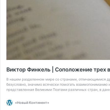
Виктор Финкель | Соположение трех 
В нашем разделенном мире со странами, отличающимися дру
безусловно, значимо всячески помогать взаимопониманию и 
представленная Великими Поэтами различных стран, в данн
«Новый Континент»