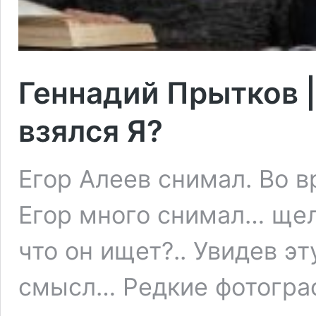
Геннадий Прытков |
взялся Я?
Егор Алеев снимал. Во 
Егор много снимал… ще
что он ищет?.. Увидев э
смысл… Редкие фотогра