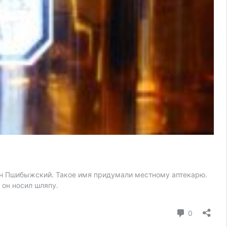
Пан Пшибыжский. Такое имя придумали местному аптекарю.
 он носил шляпу.
коммента
0