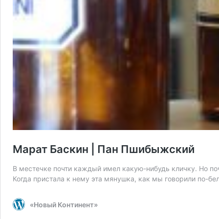
Марат Баскин | Пан Пшибыжский
В местечке почти каждый имел какую-нибудь кличку. Но п
Когда пристала к нему эта мянушка, как мы говорили по-бел
«Новый Континент»