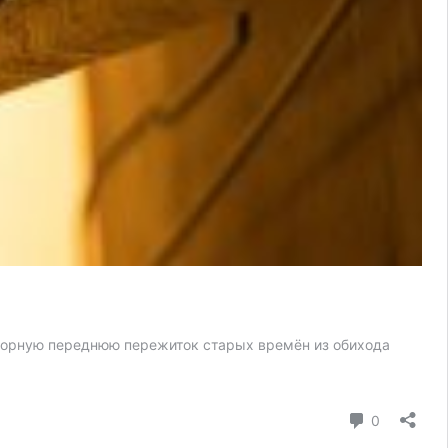
осторную переднюю пережиток старых времён из обихода
коммента
0