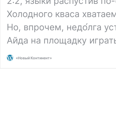
2:2, языки распустив по
Холодного кваса хватаем
Но, впрочем, недо́лга ус
Айда на площадку играть
«Новый Континент»