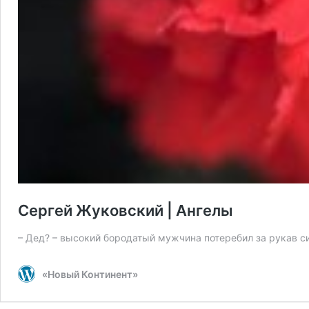
Сергей Жуковский | Ангелы
– Дед? – высокий бородатый мужчина потеребил за рукав си
«Новый Континент»